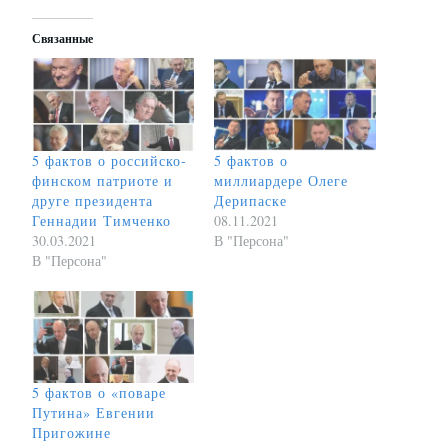
Связанные
5 фактов о российско-
5 фактов о
финском патриоте и
миллиардере Олеге
друге президента
Дерипаске
Геннадии Тимченко
08.11.2021
30.03.2021
В "Персона"
В "Персона"
5 фактов о «поваре
Путина» Евгении
Пригожине