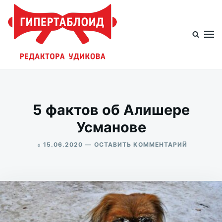
Перейти
Искать:
к
содержимому
Гипертаблоид редактора Удикова
Фотоблог человека мира
5 фактов об Алишере
Усманове
в
ДЛЯ
15.06.2020
ОСТАВИТЬ КОММЕНТАРИЙ
5
ALEKSANDR
ФАКТОВ
UDIKOV
ОБ
АЛИШЕРЕ
УСМАНОВ