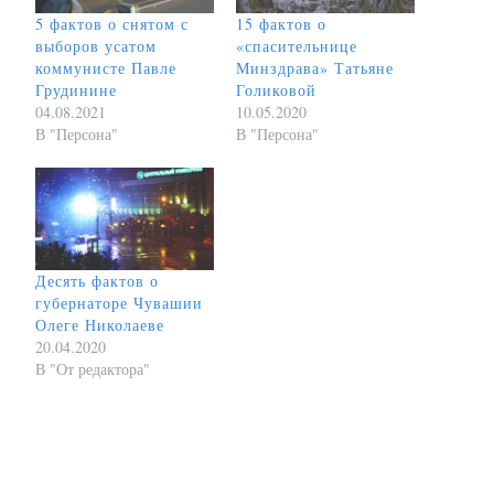
5 фактов о снятом с
15 фактов о
выборов усатом
«спасительнице
коммунисте Павле
Минздрава» Татьяне
Грудинине
Голиковой
04.08.2021
10.05.2020
В "Персона"
В "Персона"
Десять фактов о
губернаторе Чувашии
Олеге Николаеве
20.04.2020
В "От редактора"