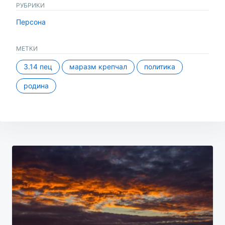
РУБРИКИ
Персона
МЕТКИ
3.14 пец
маразм крепчал
политика
родина
Навигация
по
записям