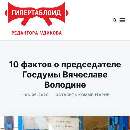
Перейти
Искать:
к
содержимому
Гипертаблоид редактора Удикова
Фотоблог человека мира
10 фактов о председателе
Госдумы Вячеславе
Володине
в
ДЛЯ
06.06.2020
ОСТАВИТЬ КОММЕНТАРИЙ
10
ALEKSANDR
ФАКТОВ
UDIKOV
О
ПРЕДСЕД
ГОСДУМ
ВЯЧЕСЛА