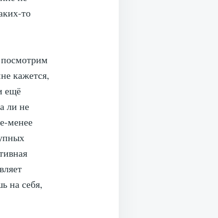
аких-то
е посмотрим
не кажется,
и ещё
а ли не
ее-менее
рупных
ативная
вляет
ь на себя,