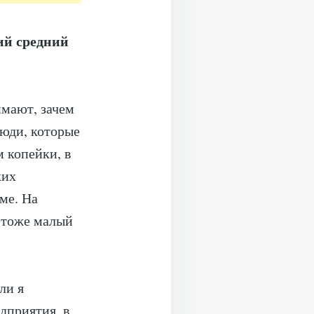
ий средний
мают, зачем
люди, которые
м копейки, в
ких
ме. На
я тоже малый
ли я
дприятия, в