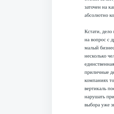
заточен на к
абсолютно ко
Кстати, дело
на вопрос с 
малый бизнес
несколько че
единственная
приличные де
компаниях то
вертикаль по
нарушать при
выбора уже з