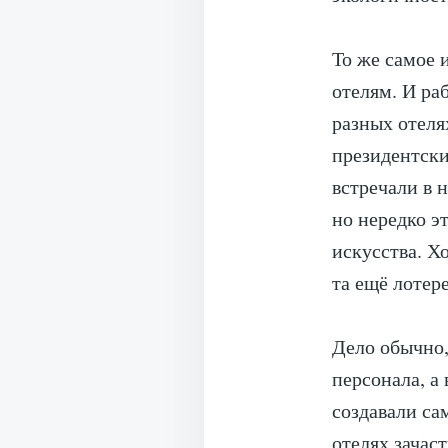
То же самое 
отелям. И ра
разных отеля
президентски
встречали в 
но нередко э
искусства. Х
та ещё лотер
Дело обычно,
персонала, а
создавали са
отелях зачас