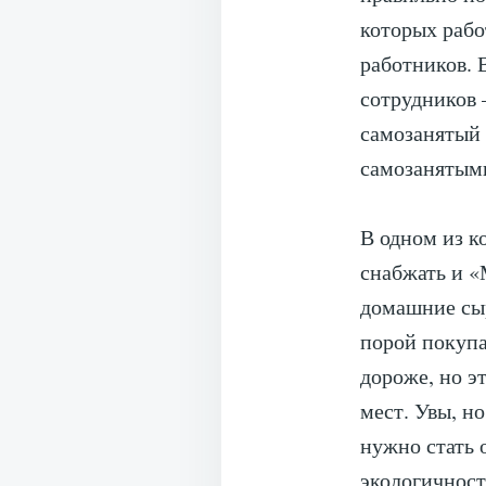
которых рабо
работников. 
сотрудников 
самозанятый 
самозанятыми
В одном из к
снабжать и «
домашние сыр
порой покупа
дороже, но э
мест. Увы, н
нужно стать 
экологичност