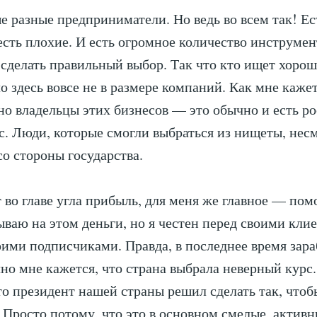
ые разные предприниматели. Но ведь во всем так! Е
есть плохие. И есть огромное количество инструмен
делать правильный выбор. Так что кто ищет хороше
ло здесь вовсе не в размере компаний. Как мне каже
но владельцы этих бизнесов — это обычно и есть р
с. Люди, которые смогли выбраться из нищеты, несм
со стороны государства.
т во главе угла прибыль, для меня же главное — пом
тываю на этом деньги, но я честен перед своими кли
оими подписчиками. Правда, в последнее время зара
но мне кажется, что страна выбрала неверный курс
о президент нашей страны решил сделать так, что
. Просто потому, что это в основном смелые, активн