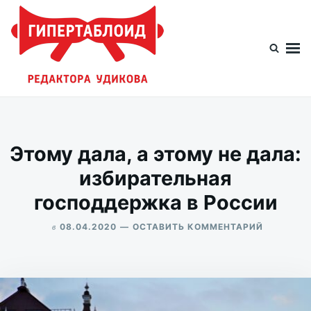
Перейти
Искать:
к
содержимому
Гипертаблоид редактора Удикова
Фотоблог человека мира
Этому дала, а этому не дала:
избирательная
господдержка в России
в
ДЛЯ
08.04.2020
ОСТАВИТЬ КОММЕНТАРИЙ
ЭТОМУ
ALEKSANDR
ДАЛА,
UDIKOV
А
ЭТОМУ
НЕ
ДАЛА: