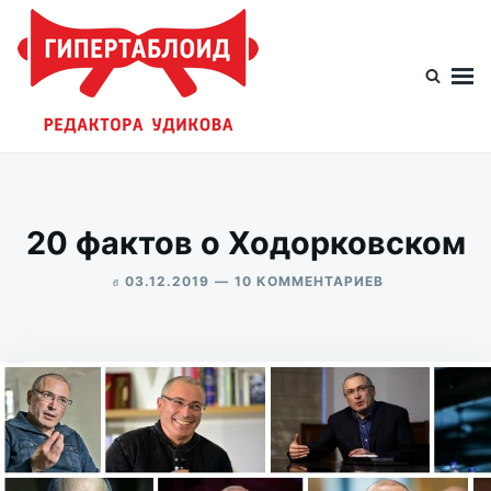
Перейти
Искать:
к
содержимому
Гипертаблоид редактора Удикова
Фотоблог человека мира
20 фактов о Ходорковском
в
К
03.12.2019
10 КОММЕНТАРИЕВ
ЗАПИСИ
ALEKSANDR
20
UDIKOV
ФАКТОВ
О
ХОДОРКОВС