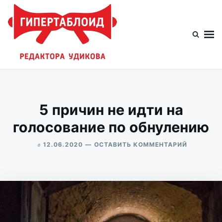
Перейти
Искать:
к
содержимому
Гипертаблоид редактора Удикова
Фотоблог человека мира
5 причин не идти на
голосование по обнулению
в
ДЛЯ
12.06.2020
ОСТАВИТЬ КОММЕНТАРИЙ
5
ALEKSANDR
ПРИЧИН
UDIKOV
НЕ
ИДТИ
НА
ГОЛОСОВ
ПО
ОБНУЛЕН