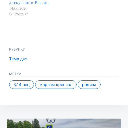
дискуссии в России
14.06.2020
В "Россия"
РУБРИКИ
Тема дня
МЕТКИ
3.14 пец
маразм крепчал
родина
Навигация