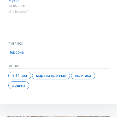
Мутко
24.06.2020
В "Персона"
РУБРИКИ
Персона
МЕТКИ
3.14 пец
маразм крепчал
политика
родина
Навигация