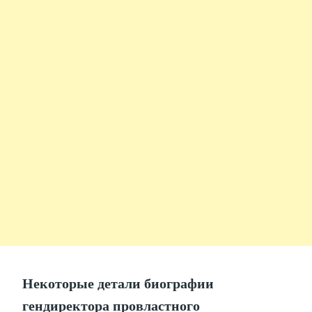
Некоторые детали биографии
гендиректора провластного