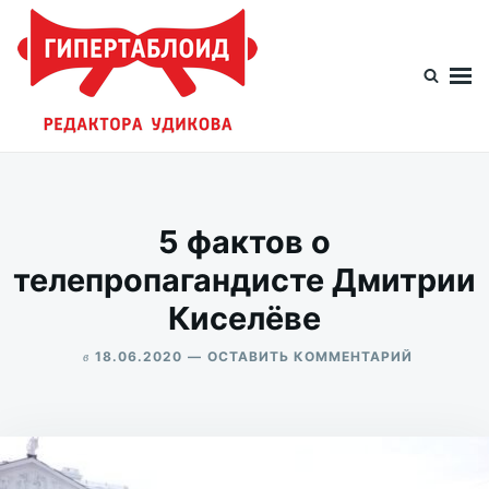
Перейти
Искать:
к
содержимому
Гипертаблоид редактора Удикова
Фотоблог человека мира
5 фактов о
телепропагандисте Дмитрии
Киселёве
в
ДЛЯ
18.06.2020
ОСТАВИТЬ КОММЕНТАРИЙ
5
ALEKSANDR
ФАКТОВ
UDIKOV
О
ТЕЛЕПРО
ДМИТРИИ
КИСЕЛЁВ