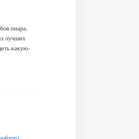
бов пиара.
из лучших
деть какую-
ообзор)