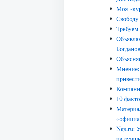
Моя «кур
Свободу
Требуем
Объявля
Богданов
Объясняе
Мнение:
привести
Компани
10 факто
Материал
«официа
Ngs.ru: 
из лучш