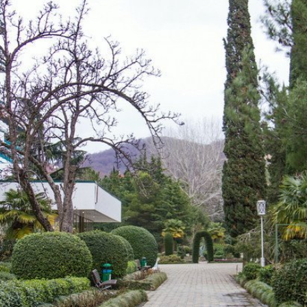
НЕ
ПОЛУЧИ
ЗЛА.
ДЕЛЮСЬ
ЛИЧНОМ
ОПЫТОМ
ПО
ЗАЩИТЕ
ХОРОШЕГ
ЧЕЛОВЕКА
ПОПАВШЕ
В
БЕДУ