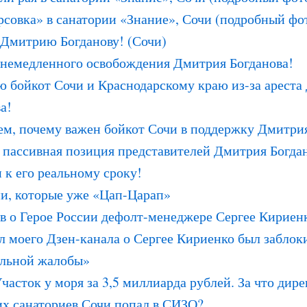
совка» в санатории «Знание», Сочи (подробный фо
 Дмитрию Богданову! (Сочи)
 немедленного освобождения Дмитрия Богданова!
ю бойкот Сочи и Краснодарскому краю из-за ареста
а!
м, почему важен бойкот Сочи в поддержку Дмитрия
 пассивная позиция представителей Дмитрия Богда
 к его реальному сроку!
и, которые уже «Цап-Царап»
в о Герое России дефолт-менеджере Сергее Кириен
 моего Дзен-канала о Сергее Кириенко был заблоки
льной жалобы»
Участок у моря за 3,5 миллиарда рублей. За что дир
их санаториев Сочи попал в СИЗО?