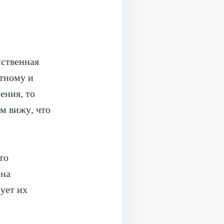
нственная
стному и
ения, то
ом вижу, что
то
 на
ует их