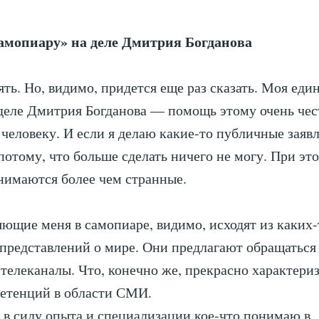
амопиару» на деле Дмитрия Богданова
ять. Но, видимо, придется еще раз сказать. Моя еди
деле Дмитрия Богданова — помощь этому очень че
человеку. И если я делаю какие-то публичные заявл
потому, что больше сделать ничего не могу. При эт
нимаются более чем странные.
ющие меня в самопиаре, видимо, исходят из каких-
представлений о мире. Они предлагают обращаться
телеканалы. Что, конечно же, прекрасно характериз
петенций в области СМИ.
 в силу опыта и специализации кое-что понимаю в