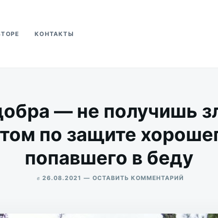
ВТОРЕ
КОНТАКТЫ
ва
добра — не получишь з
том по защите хорошег
попавшего в беду
в
ДЛЯ
26.08.2021
ОСТАВИТЬ КОММЕНТАРИЙ
НЕ
ALEKSANDR
ДЕЛАЙ
UDIKOV
ДОБРА
—