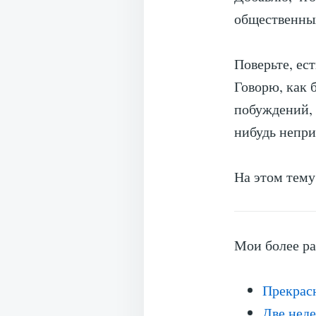
общественных
Поверьте, ес
Говорю, как 
побуждений, 
нибудь непр
На этом тему
Мои более ра
Прекрас
Две неде