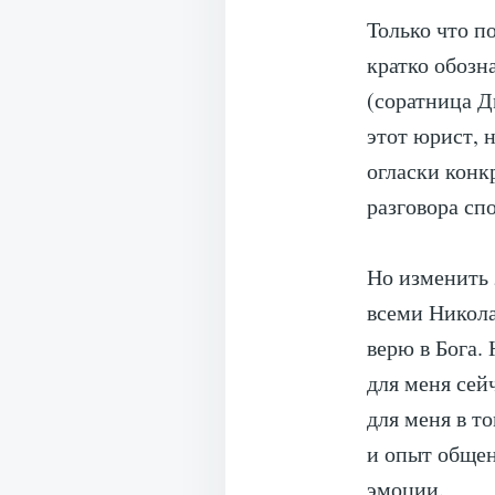
Только что п
кратко обозн
(соратница Д
этот юрист, 
огласки конкр
разговора сп
Но изменить 
всеми Николай
верю в Бога.
для меня сей
для меня в т
и опыт общен
эмоции.