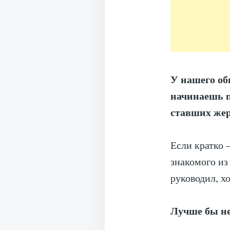
У нашего об
начинаешь п
ставших жер
Если кратко 
знакомого из
руководил, х
Лучше бы н