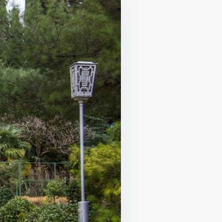
ШЬ
О
,
ГО