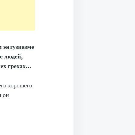
м энтузиазме
е людей,
сех грехах…
его хорошего
м он