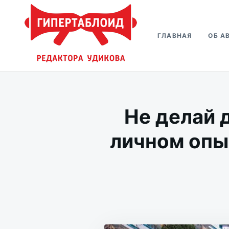
Перейти
Искать:
к
ГЛАВНАЯ
ОБ А
содержимому
Гипертаблоид редактора Удико
Фотоблог человека мира
Не делай 
личном опы