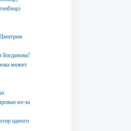
тообзор)
 Дмитрия
 Богданова!
нова может
ко
рован из-за
ектор одного