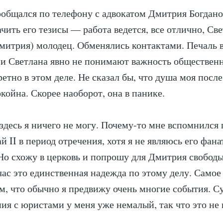
ообщался по телефону с адвокатом Дмитрия Богдано
ачить его тезисы — работа ведется, все отлично, Св
митрия) молодец. Обменялись контактами. Печаль в
ни Светлана явно не понимают важность обществен
етно в этом деле. Не сказал бы, что душа моя после
окойна. Скорее наоборот, она в панике.
здесь я ничего не могу. Почему-то мне вспомнился
 II в период отречения, хотя я не являюсь его фана
 Но схожу в церковь и попрошу для Дмитрия свобод
час это единственная надежда по этому делу. Самое
ом, что обычно я предвижу очень многие события. 
ия с юристами у меня уже немалый, так что это не