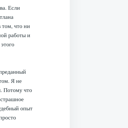
ва. Если
етлана
 том, что ни
ной работы и
 этого
 преданный
том. Я не
ы. Потому что
 страшное
Судебный опыт
 просто