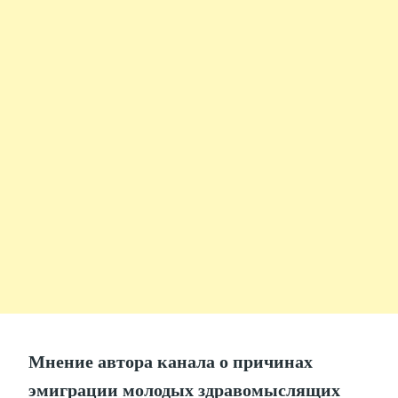
Мнение автора канала о причинах
эмиграции молодых здравомыслящих