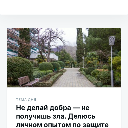
Навигация
по
записям
ТЕМА ДНЯ
Не делай добра — не
получишь зла. Делюсь
личном опытом по защите