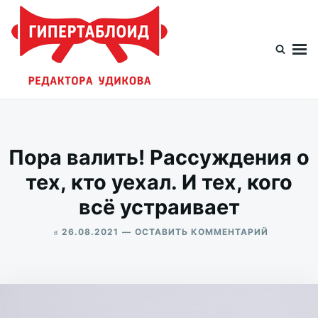
Перейти
Искать:
к
содержимому
Гипертаблоид редактора Удикова
Фотоблог человека мира
Пора валить! Рассуждения о
тех, кто уехал. И тех, кого
всё устраивает
в
ДЛЯ
26.08.2021
ОСТАВИТЬ КОММЕНТАРИЙ
ПОРА
ALEKSANDR
ВАЛИТЬ!
UDIKOV
РАССУЖД
О
ТЕХ,
КТО