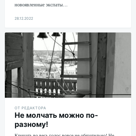
новоявленные экспаты…
28.12.2022
Aleksandr
Udikov
ОТ РЕДАКТОРА
Не молчать можно по-
разному!
Кричать во весь голос вовсе не обязательно! Не