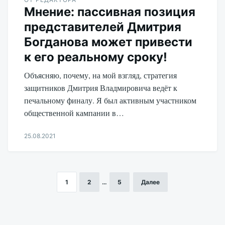
Мнение: пассивная позиция
представителей Дмитрия
Богданова может привести
к его реальному сроку!
Объясняю, почему, на мой взгляд, стратегия
защитников Дмитрия Владмировича ведёт к
печальному финалу. Я был активным участником
общественной кампании в…
25.08.2021
Aleksandr
Udikov
1
2
…
5
Далее
Пагинация
записей