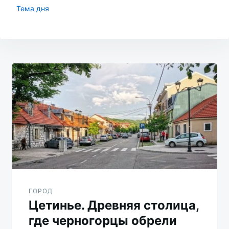
Тема дня
Навигация
по
записям
ГОРОД
Цетинье. Древняя столица,
где черногорцы обрели