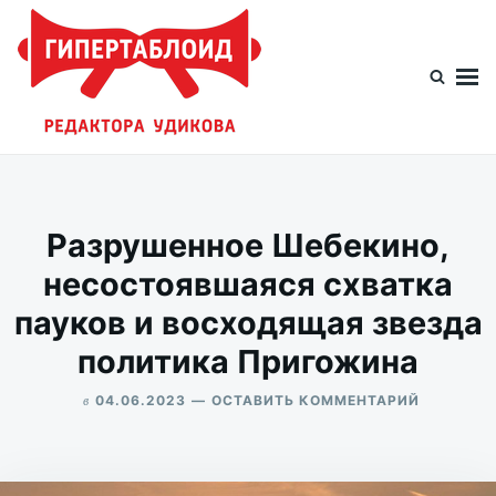
Перейти
Искать:
к
содержимому
Гипертаблоид редактора Удикова
Фотоблог человека мира
Разрушенное Шебекино,
несостоявшаяся схватка
пауков и восходящая звезда
политика Пригожина
в
ДЛЯ
04.06.2023
ОСТАВИТЬ КОММЕНТАРИЙ
РАЗРУШЕ
ALEKSANDR
ШЕБЕКИН
UDIKOV
НЕСОСТО
СХВАТКА