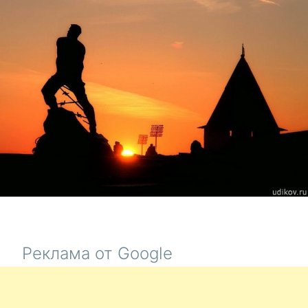
ПАУКОВ
И
ВОСХОД
ЗВЕЗДА
ПОЛИТИК
ПРИГОЖ
Реклама от Google