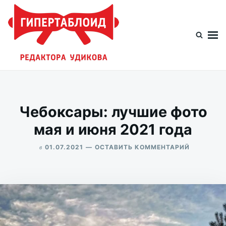
Перейти
Искать:
к
содержимому
Гипертаблоид редактора Удикова
Фотоблог человека мира
Чебоксары: лучшие фото
мая и июня 2021 года
в
ДЛЯ
01.07.2021
ОСТАВИТЬ КОММЕНТАРИЙ
ЧЕБОКСА
ALEKSANDR
ЛУЧШИЕ
UDIKOV
ФОТО
МАЯ
И
ИЮНЯ
2021
ГОДА