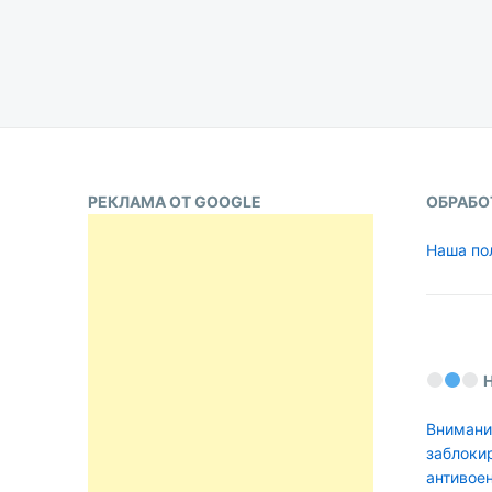
Пагинация
записей
РЕКЛАМА ОТ GOOGLE
ОБРАБО
Наша по
Внимани
заблоки
антивое