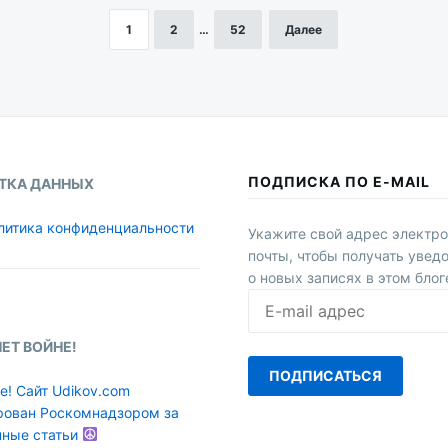
1
2
…
52
Далее
ПОДПИСКА ПО E-MAIL
ТКА ДАННЫХ
литика конфиденциальности
Укажите свой адрес электр
почты, чтобы получать увед
о новых записях в этом блог
E-
mail
адрес
НЕТ ВОЙНЕ!
ПОДПИСАТЬСЯ
е! Сайт Udikov.com
рован Роскомнадзором за
нные статьи