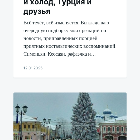
и холод, Турция и
друзья
Всё течёт, всё изменяется. Выкладываю
очередную подборку моих реакций на
новости, приправленных порцией
приятных ностальгических воспоминаний.
Симоньян, Кеосаян, рафаэлка и…
12.01.2025
Aleksandr
Udikov