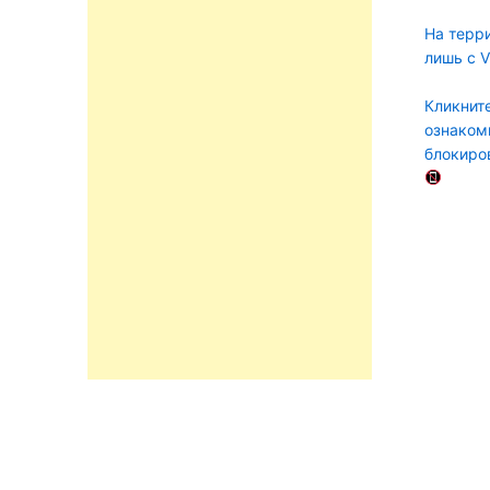
На терр
лишь с 
Кликните
ознаком
блокиро