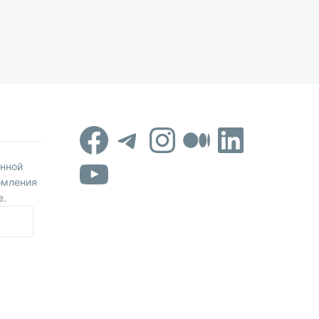
Facebook
Telegram
Instagram
Средни
Linked
YouTube
онной
омления
е.