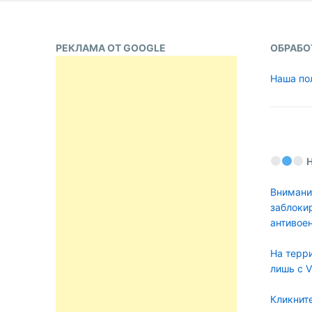
РЕКЛАМА ОТ GOOGLE
ОБРАБО
Наша по
Внимани
заблоки
антивое
На терр
лишь с 
Кликните