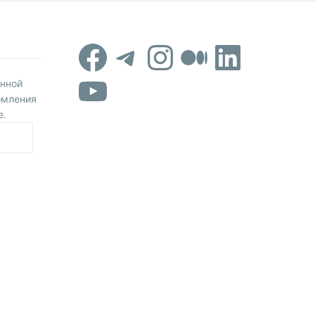
Facebook
Telegram
Instagram
Средни
Linked
YouTube
онной
омления
е.