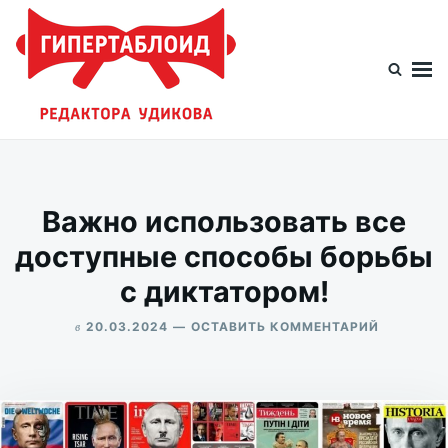
Перейти
Искать:
к
содержимому
Гипертаблоид редактора Удикова
Фотоблог человека мира
Важно использовать все
доступные способы борьбы
с диктатором!
в
ДЛЯ
20.03.2024
ОСТАВИТЬ КОММЕНТАРИЙ
ВАЖНО
ALEKSANDR
ИСПОЛЬЗ
UDIKOV
ВСЕ
ДОСТУПН
СПОСОБ
БОРЬБЫ