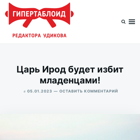
Перейти
Искать:
к
содержимому
Гипертаблоид редактора Удикова
Фотоблог человека мира
Царь Ирод будет избит
младенцами!
в
ДЛЯ
05.01.2023
ОСТАВИТЬ КОММЕНТАРИЙ
ЦАРЬ
ALEKSANDR
ИРОД
UDIKOV
БУДЕТ
ИЗБИТ
МЛАДЕНЦ