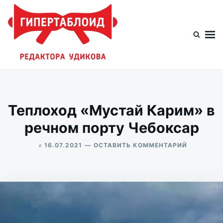
Перейти
Искать:
к
содержимому
Гипертаблоид редактора Удикова
Фотоблог человека мира
Теплоход «Мустай Карим» в
речном порту Чебоксар
в
ДЛЯ
16.07.2021
ОСТАВИТЬ КОММЕНТАРИЙ
ТЕПЛОХО
ALEKSANDR
«МУСТАЙ
UDIKOV
КАРИМ»
В
РЕЧНОМ
ПОРТУ
ЧЕБОКСА