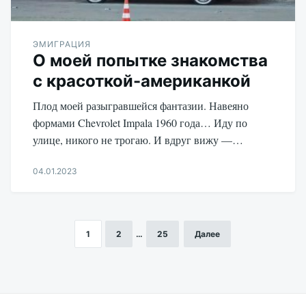
ЭМИГРАЦИЯ
О моей попытке знакомства
с красоткой-американкой
Плод моей разыгравшейся фантазии. Навеяно
формами Chevrolet Impala 1960 года… Иду по
улице, никого не трогаю. И вдруг вижу —…
04.01.2023
Aleksandr
Udikov
1
2
…
25
Далее
Пагинация
записей