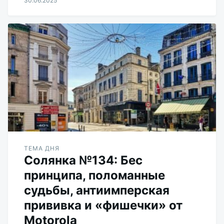
30.06.2025
Aleksandr
Udikov
ТЕМА ДНЯ
Солянка №134: Бес
принципа, поломанные
судьбы, антиимперская
прививка и «фишечки» от
Motorola