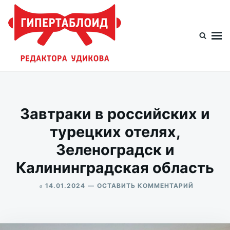
Перейти
Искать:
к
содержимому
Гипертаблоид редактора Удикова
Фотоблог человека мира
Завтраки в российских и
турецких отелях,
Зеленоградск и
Калининградская область
в
ДЛЯ
14.01.2024
ОСТАВИТЬ КОММЕНТАРИЙ
ЗАВТРАК
ALEKSANDR
В
UDIKOV
РОССИЙС
И