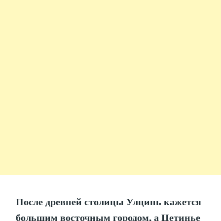
После древней столицы Улцинь кажется
большим восточным городом, а Цетинье