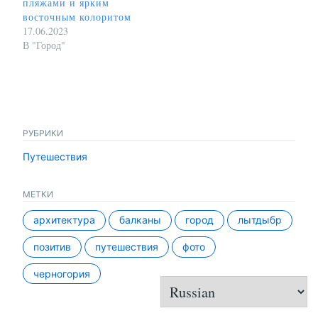
пляжами и ярким
восточным колоритом
17.06.2023
В "Город"
РУБРИКИ
Путешествия
МЕТКИ
архитектура
балканы
город
лытдыбр
позитив
путешествия
фото
черногория