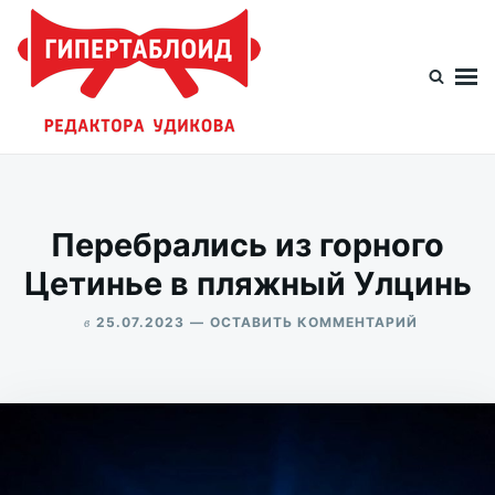
Перейти
Искать:
к
содержимому
Гипертаблоид редактора Удикова
Фотоблог человека мира
Перебрались из горного
Цетинье в пляжный Улцинь
в
ДЛЯ
25.07.2023
ОСТАВИТЬ КОММЕНТАРИЙ
ПЕРЕБРА
ALEKSANDR
ИЗ
UDIKOV
ГОРНОГО
ЦЕТИНЬЕ
В
ПЛЯЖНЫ
УЛЦИНЬ