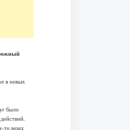
орожный
же в новых
уг было
 действий.
их-то моих