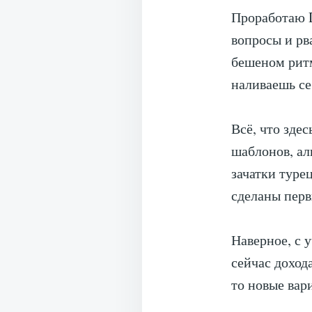
Проработаю D
вопросы и рв
бешеном ритме
наливаешь се
Всё, что зде
шаблонов, ал
зачатки туре
сделаны перв
Наверное, с у
сейчас доход
то новые вар