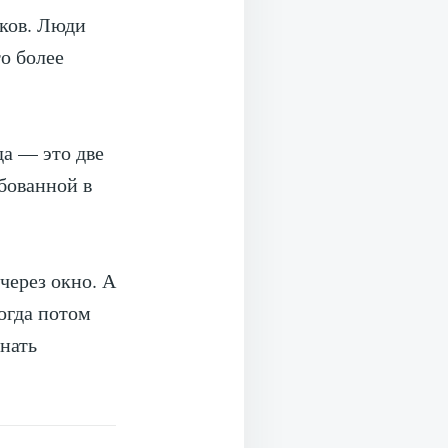
иков. Люди
то более
да — это две
бованной в
через окно. А
когда потом
инать