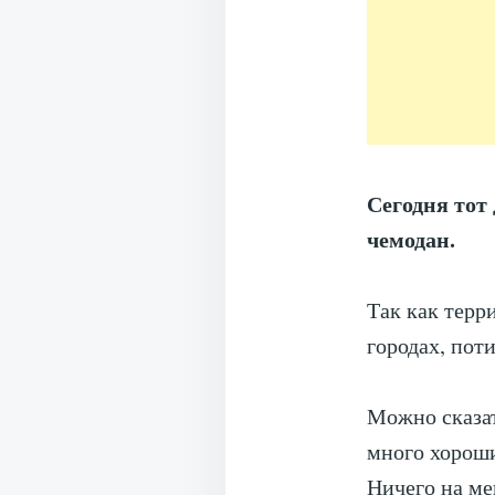
Сегодня тот
чемодан.
Так как терр
городах, пот
Можно сказат
много хороши
Ничего на ме