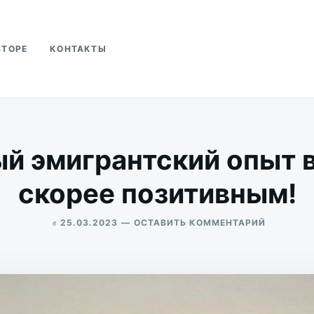
ВТОРЕ
КОНТАКТЫ
ва
й эмигрантский опыт 
скорее позитивным!
в
ДЛЯ
25.03.2023
ОСТАВИТЬ КОММЕНТАРИЙ
МОЙ
ALEKSANDR
ПЕРВЫЙ
UDIKOV
ЭМИГРАН
ОПЫТ
ВСЁ
ЖЕ