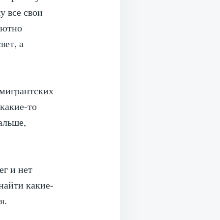
у все свои
лютно
вет, а
эмигрантских
какие-то
альше,
ег и нет
найти какие-
я.