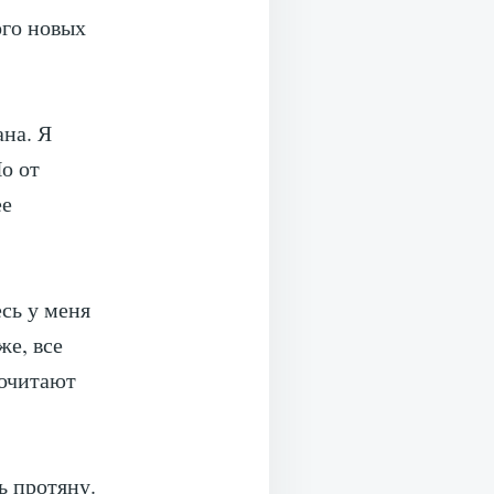
ого новых
ана. Я
о от
ее
есь у меня
же, все
очитают
ь протяну.