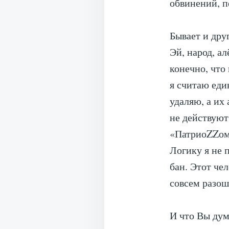
обвинений, п
Бывает и дру
Эй, народ, ал
конечно, что
я считаю ед
удаляю, а их
не действуют
«ПатриоZZом»
Логику я не 
бан. Этот чел
совсем разош
И что Вы дум