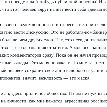
с по поводу какой-нибудь публичной персоны! И вс
 что этот человек вдруг начнёт вести себя адекватно
й своей осведомленности и интересе к истории челов
кватно вести дискуссию. Это не работяга-комбайнёр
а больше, чем других слов. Нет, это псевдоинтелли
ство — его осознанная стратегия. А моя осознанная
аких комментаторов сразу. Пока он не начал прово
етные выпады. Это меня поражает. По мне так исти
ый человек сохранит своё лицо в любой ситуации. 
ппонентов, значит, вежливость — это маска.
ете ли, здесь приличное общество. И нам не нужны э
 на личности. как мне кажется, агрессивная россий