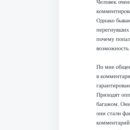
Человек очен
комментирова
Однако бываю
перегнувших 
почему попал
возможность 
По мне общен
в комментари
гарантированн
Приходят опп
багажом. Они
они стали фа
комментарий, 