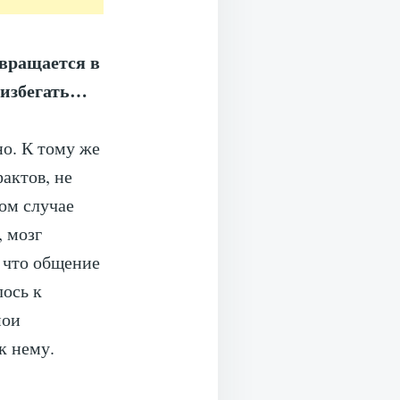
евращается в
 избегать…
но. К тому же
актов, не
том случае
, мозг
 что общение
лось к
мои
к нему.