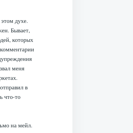
 этом духе.
жен. Бывает,
юдей, которых
 комментарии
едупреждения
звал меня
ркетах.
 отправил в
ь что-то
ьмо на мейл.