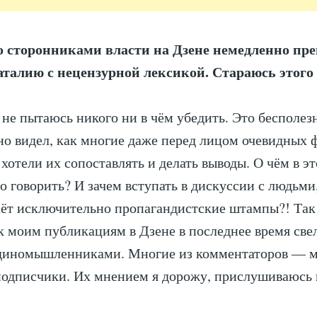
о сторонниками власти на Дзене немедленно пр
аталию с нецензурной лексикой. Стараюсь этого
е не пытаюсь никого ни в чём убедить. Это бесполез
но видел, как многие даже перед лицом очевидных ф
 хотели их сопоставлять и делать выводы. О чём в э
 говорить? И зачем вступать в дискуссии с людьми
ёт исключительно пропагандистские штампы?! Так
к моим публикациям в Дзене в последнее время све
диномышленниками. Многие из комментаторов — 
одписчики. Их мнением я дорожу, прислушиваюсь 