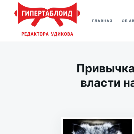
Перейти
Искать:
к
ГЛАВНАЯ
ОБ А
содержимому
Гипертаблоид редактора Удико
Фотоблог человека мира
Привычка
власти н