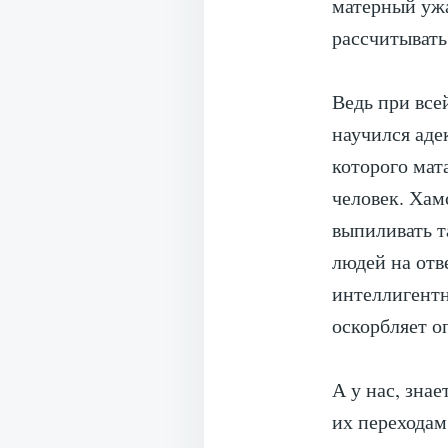
матерный ужа
рассчитывать,
Ведь при все
научился аде
которого мат
человек. Хам
выпиливать т
людей на отв
интеллигентн
оскорбляет о
А у нас, зна
их переходам