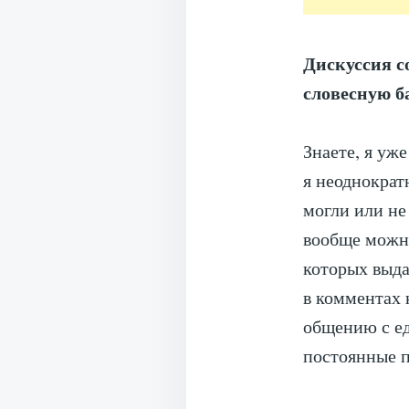
Дискуссия с
словесную б
Знаете, я уж
я неоднократ
могли или не
вообще можно
которых выда
в комментах 
общению с е
постоянные п