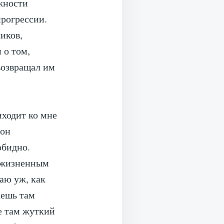
ожности
рогрессии.
иков,
 о том,
 возвращал им
ходит ко мне
 он
обидно.
м жизненным
аю уж, как
аешь там
це там жуткий