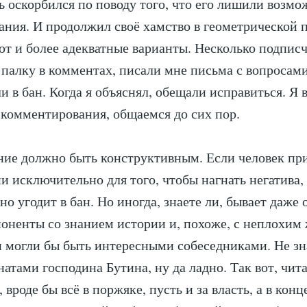
ь оскорбился по поводу того, что его лишили возм
ния. И продолжил своё хамство в геометрической п
т и более адекватные варианты. Несколько подписч
палку в комментах, писали мне письма с вопросами
и в бан. Когда я объяснял, обещали исправиться. Я
комментирования, общаемся до сих пор.
ие должно быть конструктивным. Если человек при
и исключительно для того, чтобы нагнать негатива,
о угодит в бан. Но иногда, знаете ли, бывает даже 
оненты со знанием истории и, похоже, с неплохи
 могли бы быть интересными собеседниками. Не зн
натами господина Бутина, ну да ладно. Так вот, чит
вроде бы всё в поржяке, пусть и за власть, а в кон