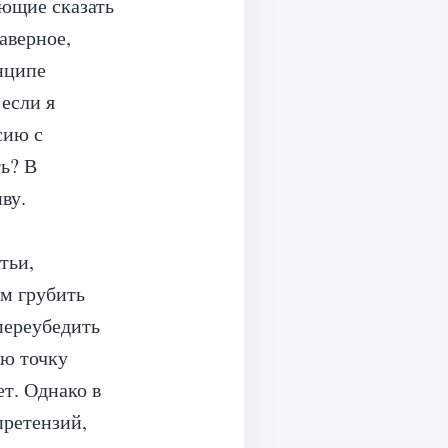
ющие сказать
аверное,
инципе
 если я
сию с
ь? В
ву.
тьи,
ем грубить
переубедить
ую точку
ет. Однако в
претензий,