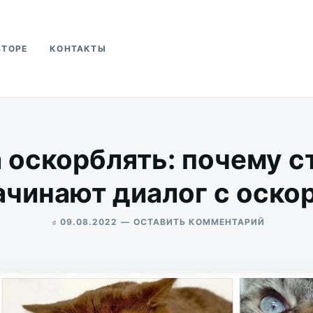
ВТОРЕ
КОНТАКТЫ
ва
 оскорблять: почему с
ачинают диалог с оско
в
ДЛЯ
09.08.2022
ОСТАВИТЬ КОММЕНТАРИЙ
ПРИВЫЧК
ALEKSANDR
ОСКОРБЛ
UDIKOV
ПОЧЕМУ
СТОРОНН
ВЛАСТИ
НАЧИНА