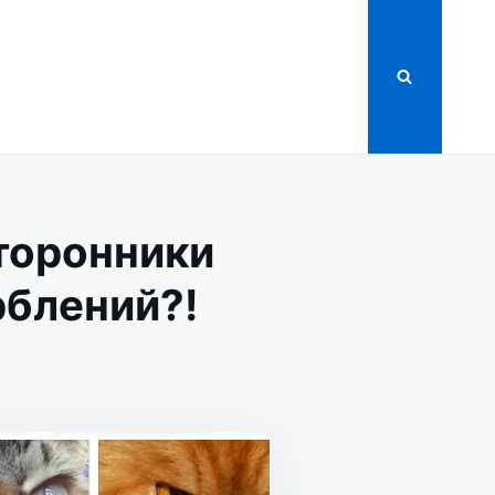
торонники
рблений?!
А
ЯТЬ:
ИКИ
ЮТ