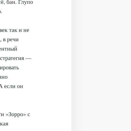
ё, бан. Глупо
.
ек так и не
, в речи
гентный
 стратегия —
цировать
нно
А если он
ти «Зорро» с
ская