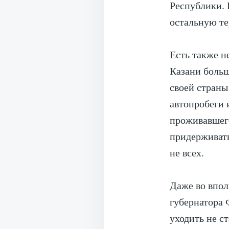
Республики. 
остальную те
Есть также н
Казани больш
своей страны
автопробеги 
проживавшего
придерживать
не всех.
Даже во впол
губернатора 
уходить не с