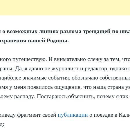
 о возможных линиях разлома трещащей по шв
охранения нашей Родины.
ного путешествую. И внимательно слежу за тем, чт
траны. Да, я давно не журналист и редактор, однако
аиболее значимые события, обозначаю собственные
емя у меня появилось ощущение, что наша страна у
воему распаду. Постараюсь объяснить, почему я так
риведу фрагмент своей
публикации
о поездке в Кал
д: