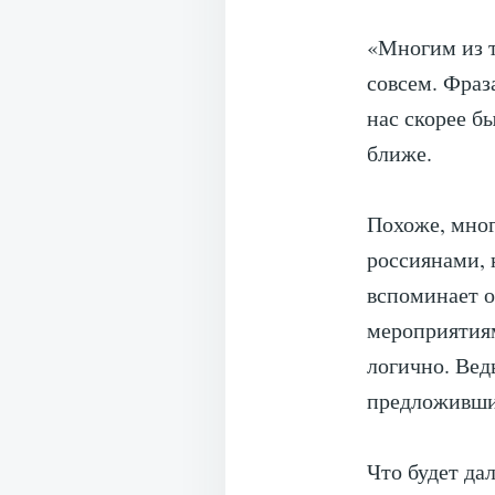
«Многим из т
совсем. Фраз
нас скорее б
ближе.
Похоже, мног
россиянами, 
вспоминает о
мероприятиям
логично. Вед
предложивший
Что будет да