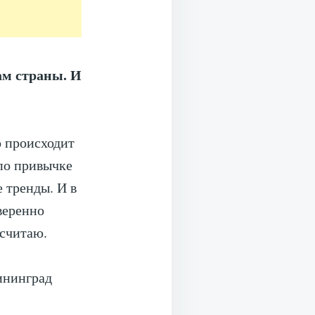
ам страны. И
о происходит
 по привычке
 тренды. И в
веренно
 считаю.
ининград