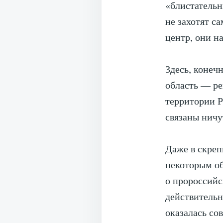
«блистательн
не захотят с
центр, они н
Здесь, конечн
область — ре
территории Р
связаны ничу
Даже в скреп
некоторым об
о пророссийс
действительн
оказалась со