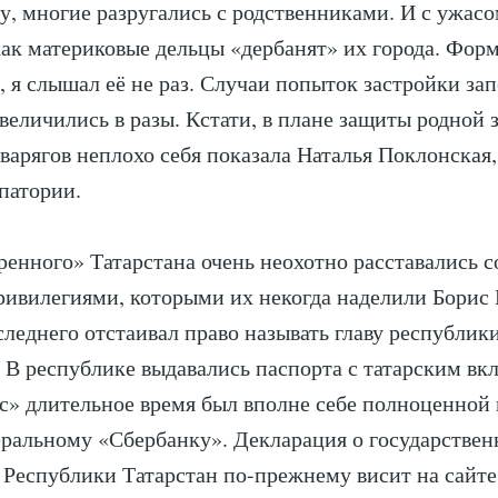
ту, многие разругались с родственниками. И с ужас
ак материковые дельцы «дербанят» их города. Фор
, я слышал её не раз. Случаи попыток застройки за
величились в разы. Кстати, в плане защиты родной 
варягов неплохо себя показала Наталья Поклонская
патории.
ренного» Татарстана очень неохотно расставались 
ривилегиями, которыми их некогда наделили Борис
следнего отстаивал право называть главу республик
 В республике выдавались паспорта с татарским вк
с» длительное время был вполне себе полноценной
ральному «Сбербанку». Декларация о государстве
 Республики Татарстан по-прежнему висит на сайте