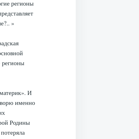
огие регионы
представляет
е?.. »
радская
основной
е регионы
материк». И
оворю именно
их
арой Родины
 потеряла