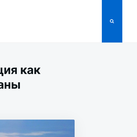
ция как
раны
:
ИЗАЦИЯ
АТИВА