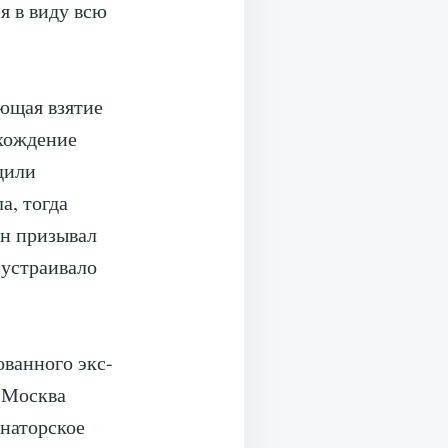
я в виду всю
ющая взятие
вхождение
дили
а, тогда
Он призывал
 устраивало
ованного экс-
о Москва
рнаторское