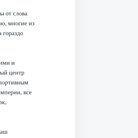
ы от слова
аю, многие из
а гораздо
кими и
ный центр
спортивным
империи, все
рк,
наш