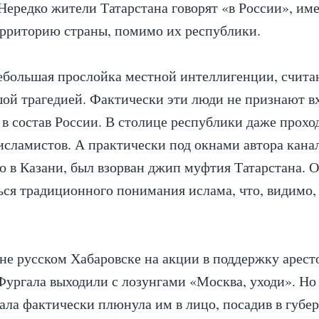
Нередко жители Татарстана говорят «в России», име
рриторию страны, помимо их республики.
ебольшая прослойка местной интеллигенции, счита
ой трагедией. Фактически эти люди не признают 
 в состав России. В столице республики даже прохо
исламистов. А практически под окнами автора канал
 в Казани, был взорван джип муфтия Татарстана. 
ся традиционного понимания ислама, что, видимо,
не русском Хабаровске на акции в поддержку арест
Фургала выходили с лозунгами «Москва, уходи». Н
тала фактически плюнула им в лицо, посадив в губе