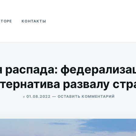
ВТОРЕ
КОНТАКТЫ
ва
 распада: федерализа
тернатива развалу ст
в
ДЛЯ
01.08.2022
ОСТАВИТЬ КОММЕНТАРИЙ
ТЕОРИЯ
ALEKSANDR
РАСПАДА
UDIKOV
ФЕДЕРАЛ
КАК
АЛЬТЕРН
РАЗВАЛУ