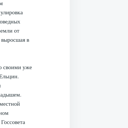
ом
мулировка
поведных
земли от
, выросшая в
со своими уже
 Ельцин.
и
ладышем.
 местной
нном
 Госсовета