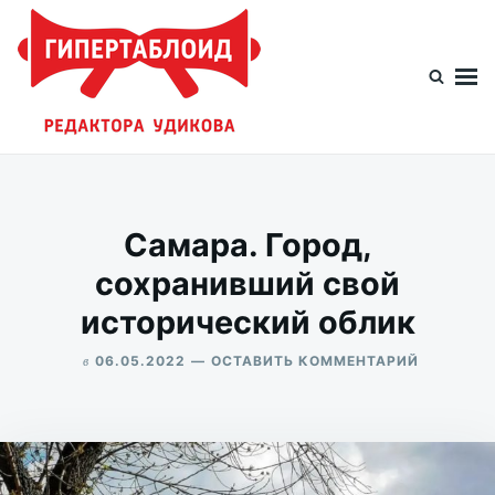
Перейти
Искать:
к
содержимому
Гипертаблоид редактора Удикова
Фотоблог человека мира
Самара. Город,
сохранивший свой
исторический облик
в
ДЛЯ
06.05.2022
ОСТАВИТЬ КОММЕНТАРИЙ
САМАРА.
ALEKSANDR
ГОРОД,
UDIKOV
СОХРАН
СВОЙ
ИСТОРИЧ
ОБЛИК