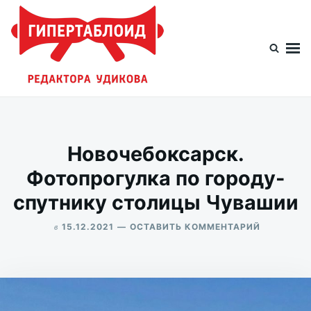
Перейти
Искать:
к
содержимому
Гипертаблоид редактора Удикова
Фотоблог человека мира
Новочебоксарск.
Фотопрогулка по городу-
спутнику столицы Чувашии
в
ДЛЯ
15.12.2021
ОСТАВИТЬ КОММЕНТАРИЙ
НОВОЧЕБ
ALEKSANDR
ФОТОПРО
UDIKOV
ПО
ГОРОДУ-
СПУТНИК
СТОЛИЦЫ