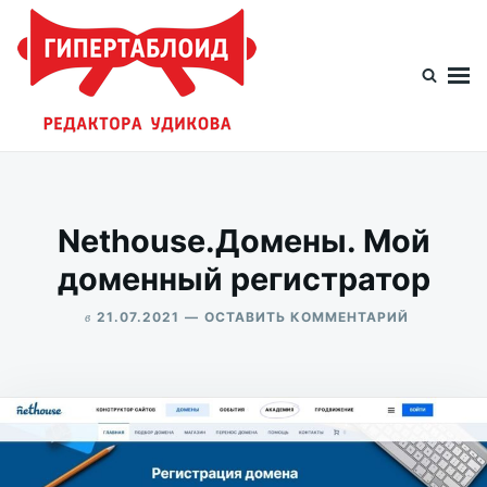
Перейти
Искать:
к
содержимому
Гипертаблоид редактора Удикова
Фотоблог человека мира
Nethouse.Домены. Мой
доменный регистратор
в
ДЛЯ
21.07.2021
ОСТАВИТЬ КОММЕНТАРИЙ
NETHOUSE
ALEKSANDR
МОЙ
UDIKOV
ДОМЕННЫ
РЕГИСТРА