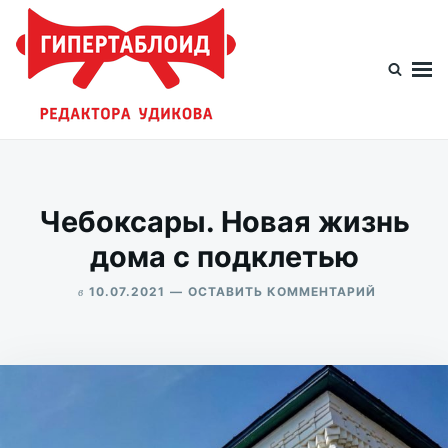
Перейти
Искать:
к
содержимому
Гипертаблоид редактора Удикова
Фотоблог человека мира
Чебоксары. Новая жизнь
дома с подклетью
в
ДЛЯ
10.07.2021
ОСТАВИТЬ КОММЕНТАРИЙ
ЧЕБОКСА
ALEKSANDR
НОВАЯ
UDIKOV
ЖИЗНЬ
ДОМА
С
ПОДКЛЕТ