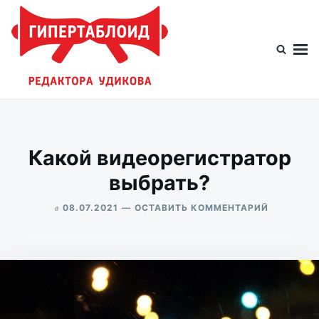
Перейти
Искать:
к
содержимому
Гипертаблоид редактора Удикова
Фотоблог человека мира
Какой видеорегистратор
выбрать?
в
ДЛЯ
08.07.2021
ОСТАВИТЬ КОММЕНТАРИЙ
КАКОЙ
ALEKSANDR
ВИДЕОРЕ
UDIKOV
ВЫБРАТЬ