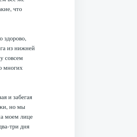
кие, что
о здорово,
ога из нижней
ну совсем
во многих
ая и забегая
ужи, но мы
на моем лице
два-три дня