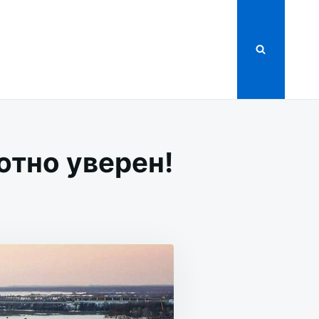
ютно уверен!
Н!
ТНО