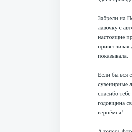
⠀
Забрели на П
лавочку с ав
настоящие пр
приветливая 
показывала.
⠀
Если бы вся 
сувенирные л
спасибо тебе
годовщина св
вернёмся!
А теперь фот