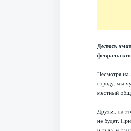
Делюсь эмоц
февральские
⠀
Несмотря на 
городу, мы ч
местный обще
Друзья, на э
не будет. Пр
и льда, и сам