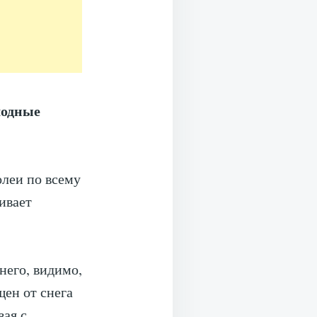
лодные
леи по всему
ивает
него, видимо,
щен от снега
вая с