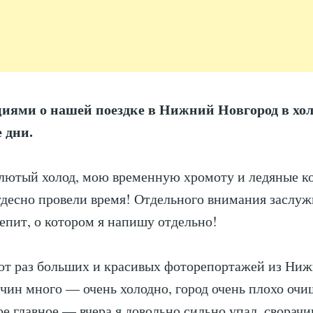
иями о нашей поездке в Нижний Новгород в хо
 дни.
лютый холод, мою временную хромоту и ледяные ко
удесно провели время! Отдельного внимания заслуж
пит, о котором я напишу отдельно!
тот раз больших и красивых фоторепортажей из Ниж
ичин много — очень холодно, город очень плохо очи
ое главное — вчера я довольно сильно упал, сворачи