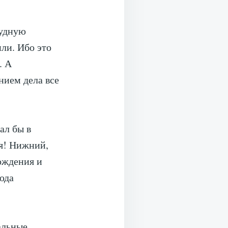
чудную
или. Ибо это
. А
нием дела все
ал бы в
ся! Нижний,
рождения и
юда
альные.