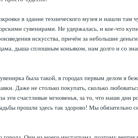
окровке в здание технического музея и нашли там 
торскими сувенирами. Не удержалась, и кое-что куп
оизведения искусства, причём за небольшие деньги
дама, дыша сплошным коньяком, нам долго и со зна
сувенирка была такой, в городах первым делом я беж
авки. Даже не столько покупать, сколько любовать
 за эти счастливые мгновенья, за то, что наши дни 
адьбы прошли здесь так здорово! Мы обязательно с
о города. Они из моего инстаграма, поэтому вертик