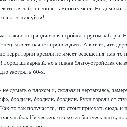
некоторая заброшенность многих мест. Но домики та
жешь от них уйти!
час какая-то грандиозная стройка, кругом заборы. Н
конец, что-то начнёт происходить. А вот то, что дор
 по территории кремля не имеет освещения, как-то 
с! Город шикарный, но в плане благоустройства он 
дто застрял в 60-х.
не думать о плохом и, скользя и чертыхаясь, замерз
кафе, бродили, бродили, бродили. Руки горели от ст
 Как-то так получается, что стоит приехать сюда, и 
тся улыбка. Не уверен, что хотел бы здесь жить, но 
ят просто чудесно!