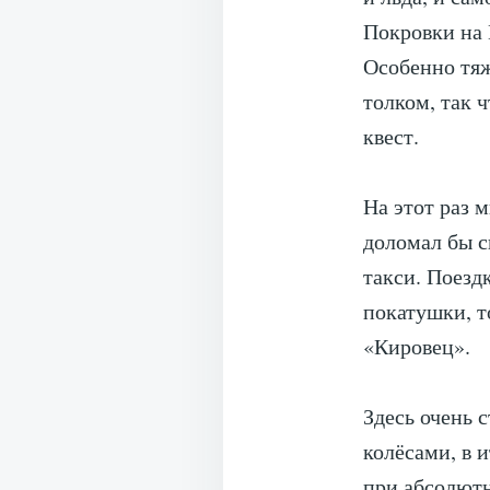
Покровки на 
Особенно тяж
толком, так ч
квест.
⠀
На этот раз м
доломал бы с
такси. Поезд
покатушки, т
«Кировец».
⠀
Здесь очень 
колёсами, в и
при абсолют