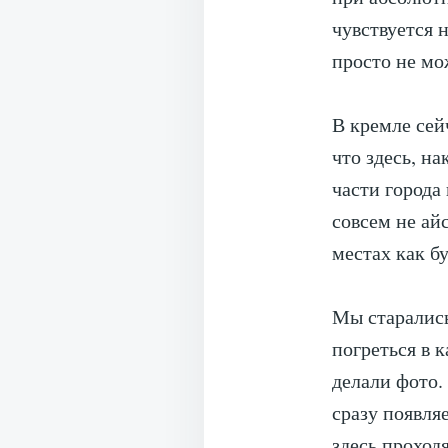
чувствуется 
просто не мо
⠀
В кремле сей
что здесь, на
части города
совсем не ай
местах как бу
⠀
Мы старались 
погреться в 
делали фото.
сразу появляе
здесь проход