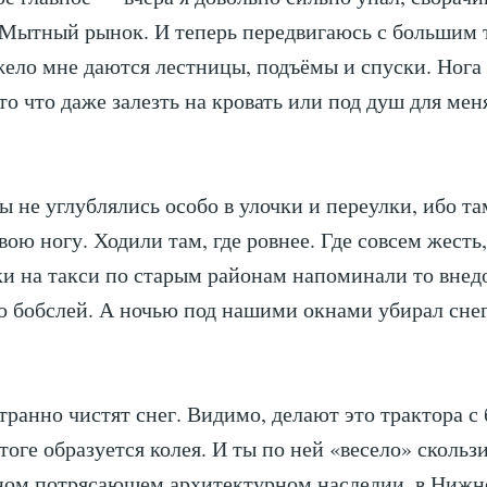
Мытный рынок. И теперь передвигаюсь с большим 
ело мне даются лестницы, подъёмы и спуски. Нога 
то что даже залезть на кровать или под душ для мен
ы не углублялись особо в улочки и переулки, ибо та
вою ногу. Ходили там, где ровнее. Где совсем жесть
ки на такси по старым районам напоминали то вне
о бобслей. А ночью под нашими окнами убирал сне
странно чистят снег. Видимо, делают это трактора 
тоге образуется колея. И ты по ней «весело» скольз
ном потрясающем архитектурном наследии, в Нижн