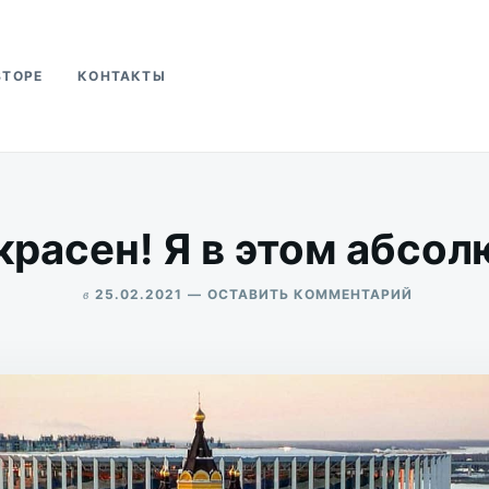
ВТОРЕ
КОНТАКТЫ
ва
расен! Я в этом абсол
в
ДЛЯ
25.02.2021
ОСТАВИТЬ КОММЕНТАРИЙ
НИЖНИЙ
ALEKSANDR
ПРЕКРАСЕ
UDIKOV
Я
В
ЭТОМ
АБСОЛЮ
УВЕРЕН!