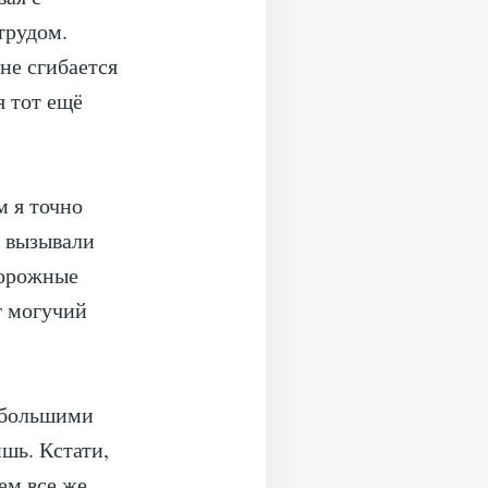
трудом.
не сгибается
я тот ещё
м я точно
, вызывали
дорожные
г могучий
с большими
ишь. Кстати,
ем все же