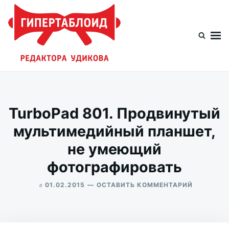
Перейти
Искать:
к
содержимому
Гипертаблоид редактора Удикова
Фотоблог человека мира
TurboPad 801. Продвинутый
мультимедийный планшет,
не умеющий
фотографировать
в
ДЛЯ
01.02.2015
ОСТАВИТЬ КОММЕНТАРИЙ
TURBOPA
ALEKSANDR
801.
UDIKOV
ПРОДВИН
МУЛЬТИМ