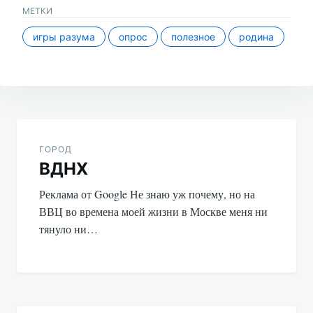
МЕТКИ
игры разума
опрос
полезное
родина
Навигация
по
ГОРОД
ВДНХ
записям
Реклама от Google Не знаю уж почему, но на
ВВЦ во времена моей жизни в Москве меня ни
тянуло ни…