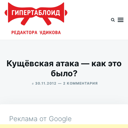
Перейти
Искать:
к
содержимому
Гипертаблоид редактора Удикова
Фотоблог человека мира
Кущёвская атака — как это
было?
в
К
30.11.2012
2 КОММЕНТАРИЯ
ЗАПИСИ
ALEKSANDR
КУЩЁВСКАЯ
UDIKOV
АТАКА
—
КАК
ЭТО
Реклама от Google
БЫЛО?