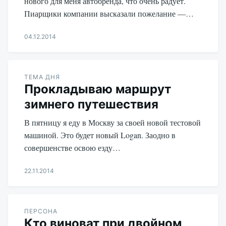
нового для меня автобренда, что очень радует.
Пиарщики компании высказали пожелание —…
04.12.2014
Aleksandr
Udikov
ТЕМА ДНЯ
Прокладываю маршрут
зимнего путешествия
В пятницу я еду в Москву за своей новой тестовой
машиной. Это будет новый Logan. Заодно в
совершенстве освою езду…
22.11.2014
Aleksandr
Udikov
ПЕРСОНА
Кто виноват при двойном