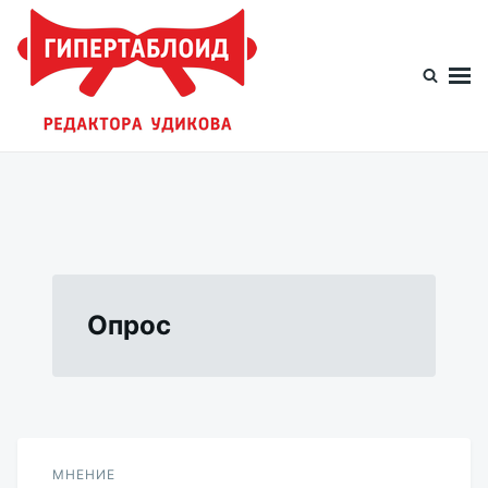
Перейти
Искать:
к
содержимому
Гипертаблоид редактора Удикова
Фотоблог человека мира
Опрос
МНЕНИЕ