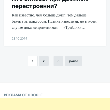
перестроении?
Как известно, чем больше джип, тем дальше
бежать за трактором. Истина известная, но в моем
случае пока неприменимая — «Трейлик»…
23.10.2014
Aleksandr
Udikov
1
2
…
5
Далее
Пагинация
записей
РЕКЛАМА ОТ GOOGLE