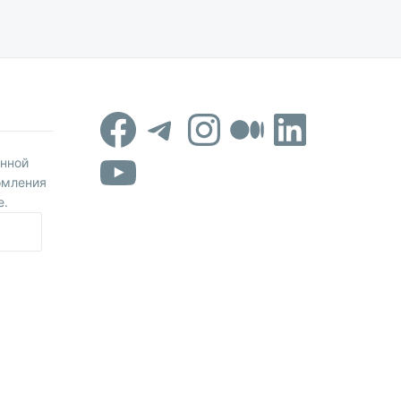
Facebook
Telegram
Instagram
Средни
Linked
YouTube
онной
омления
е.