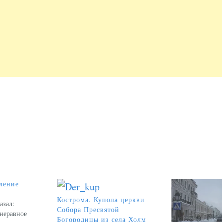
ление
Кострома. Купола церкви
азал:
Собора Пресвятой
 неравное
Богородицы из села Холм