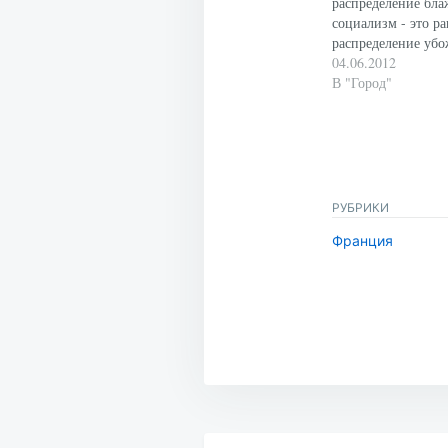
распределение бла
социализм - это р
распределение убо
согласны? Я - нет.
04.06.2012
толстяк всегда не
В "Город"
и коммунистов. Да
"преклонением пер
нас, кстати, интер
блаженство не при
убожество удвоило
общем, математик
РУБРИКИ
Франция
Навигация