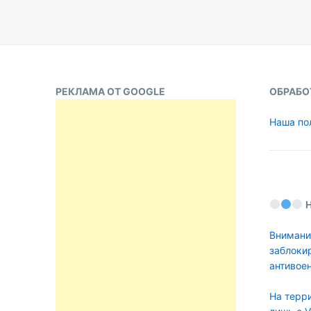
РЕКЛАМА ОТ GOOGLE
ОБРАБО
Наша по
Внимани
заблоки
антивое
На терр