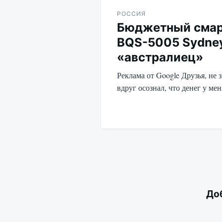
по
РОССИЯ
Бюджетный смар
записям
BQS-5005 Sydney
«австралиец»
Реклама от Google Друзья, не з
вдруг осознал, что денег у ме
До