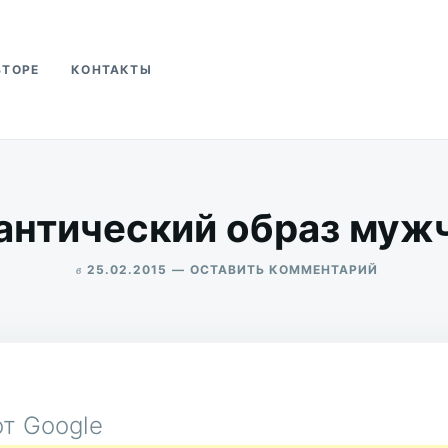
ВТОРЕ
КОНТАКТЫ
ва
антический образ муж
в
ДЛЯ
25.02.2015
ОСТАВИТЬ КОММЕНТАРИЙ
РОМАНТИ
ALEKSANDR
ОБРАЗ
UDIKOV
МУЖЧИН
т Google