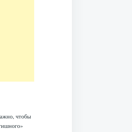
важно, чтобы
нтишного»