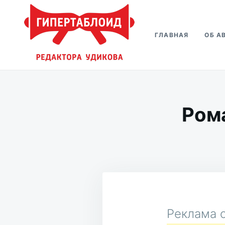
Перейти
Искать:
к
ГЛАВНАЯ
ОБ А
содержимому
Гипертаблоид редактора Удико
Фотоблог человека мира
Ром
Реклама о