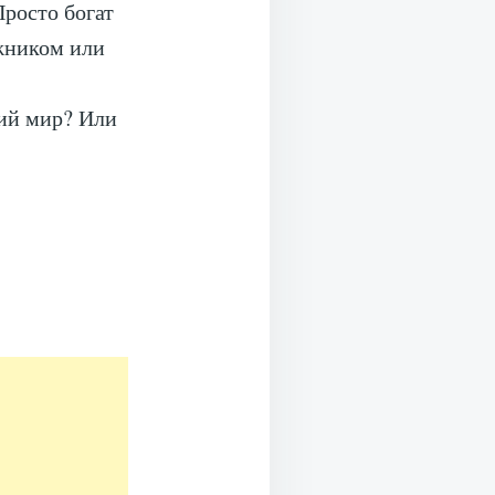
Просто богат
жником или
ний мир? Или