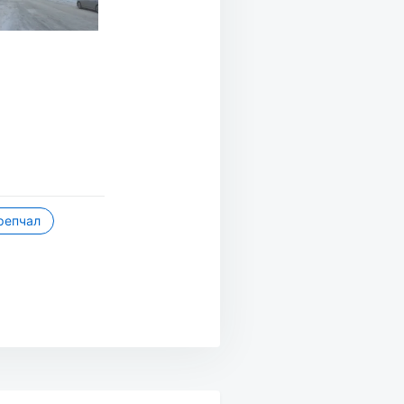
репчал