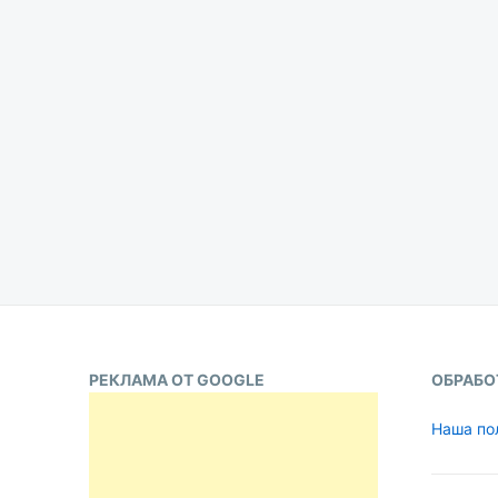
Aleksandr
Udikov
Пагинация
записей
РЕКЛАМА ОТ GOOGLE
ОБРАБО
Наша по