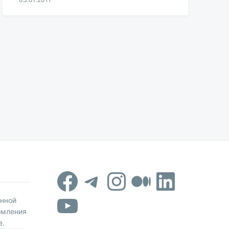
Aleksandr
Udikov
Facebook
Telegram
Instagram
Средни
Linked
YouTube
онной
омления
е.