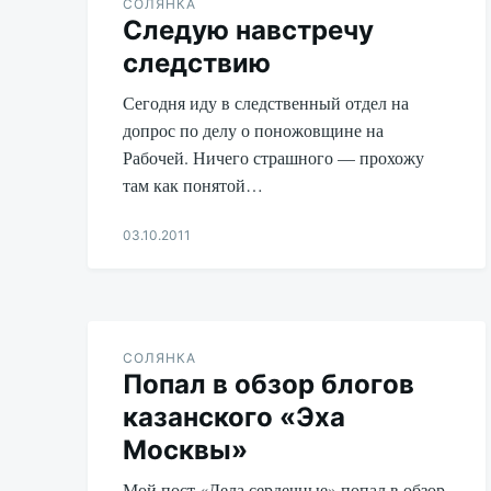
СОЛЯНКА
Следую навстречу
следствию
Сегодня иду в следственный отдел на
допрос по делу о поножовщине на
Рабочей. Ничего страшного — прохожу
там как понятой…
03.10.2011
Aleksandr
Udikov
СОЛЯНКА
Попал в обзор блогов
казанского «Эха
Москвы»
Мой пост «Дела сердечные» попал в обзор