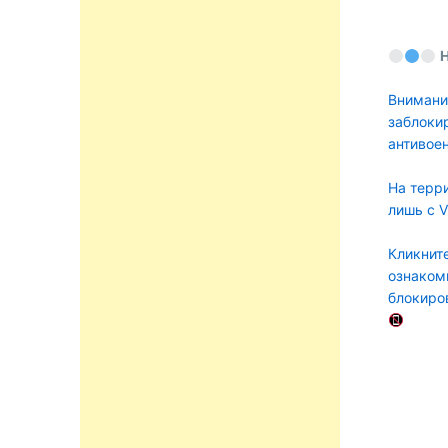
Внимани
заблоки
антивое
На терр
лишь с 
Кликните
ознаком
блокиро