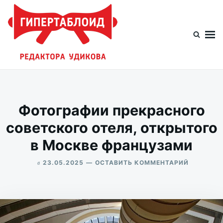
Перейти
Искать:
к
содержимому
Гипертаблоид редактора Удикова
Фотоблог человека мира
Фотографии прекрасного
советского отеля, открытого
в Москве французами
в
ДЛЯ
23.05.2025
ОСТАВИТЬ КОММЕНТАРИЙ
ФОТОГРА
ALEKSANDR
ПРЕКРАС
UDIKOV
СОВЕТСК
ОТЕЛЯ,
ОТКРЫТО
В