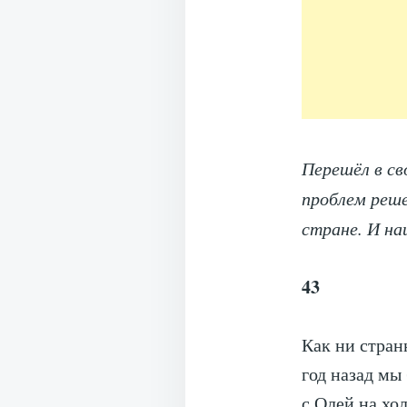
Перешёл в св
проблем реше
стране. И на
43
Как ни стран
год назад мы
с Олей на хо