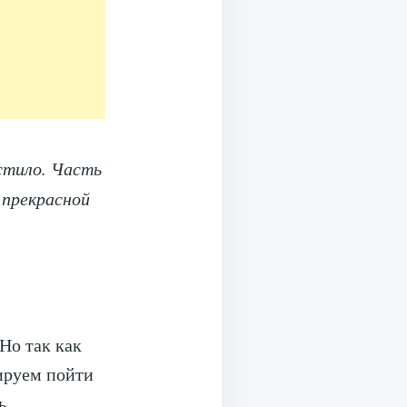
устило. Часть
 прекрасной
Но так как
ируем пойти
ь