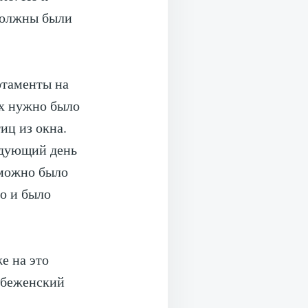
должны были
ртаменты на
их нужно было
иц из окна.
ледующий день
 можно было
то и было
е на это
ш беженский