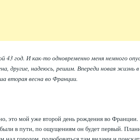
ой 43 год. И как-то одновременно меня немного оп
на, другие, надеюсь, решим. Впереди новая жизнь в
ша вторая весна во Франции.
но, это мой уже второй день рождения во Франции. 
 были в пути, по ощущениям он будет первый. План
лм над городом, полюбоваться там видами и поискат