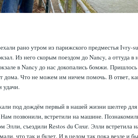
 ехали рано утром из парижского предместья Ivry-su
кзал. Из него скорым поездом до Nancy, а оттуда в
окзале в Nancy до нас докопались бомжи. Пришлось 
ет дома. Что не можем им ничем помочь. В ответ, ка
 удачи.
али под дождём первый в нашей жизни шелтер для
 Нам позвонили, встретили на машине. Познакомил
м Элли, съездили Restos du Cœur. Элли встретила н
али, что так и будет. И в целом так пока везде и бы