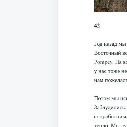
42
Год назад мы
Восточный во
Pompey. На в
у нас тоже н
нам пожелали
Потом мы иск
Заблудились.
соцработнико
тепло. Мы дум