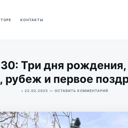
ВТОРЕ
КОНТАКТЫ
ва
30: Три дня рождения,
, рубеж и первое позд
в
ДЛЯ
22.02.2025
ОСТАВИТЬ КОММЕНТАРИЙ
СОЛЯНКА
ALEKSANDR
№130:
UDIKOV
ТРИ
ДНЯ
РОЖДЕНИ
ДЕРЕВЯН