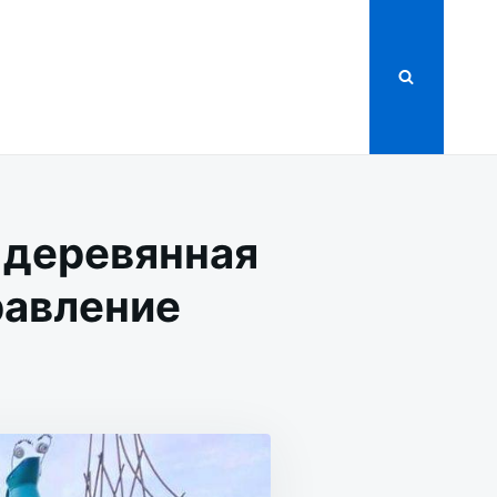
 деревянная
равление
Я,
НАЯ