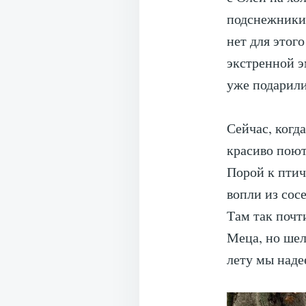
подснежники.
нет для этог
экстренной э
уже подарили
Сейчас, когд
красиво поют
Порой к птич
вопли из сос
Там так почт
Меца, но шел
лету мы наде