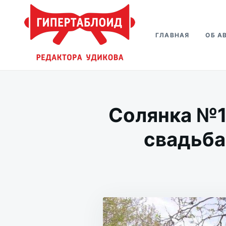
Перейти
Искать:
к
ГЛАВНАЯ
ОБ А
содержимому
Гипертаблоид редактора Удико
Фотоблог человека мира
Солянка №1
свадьба