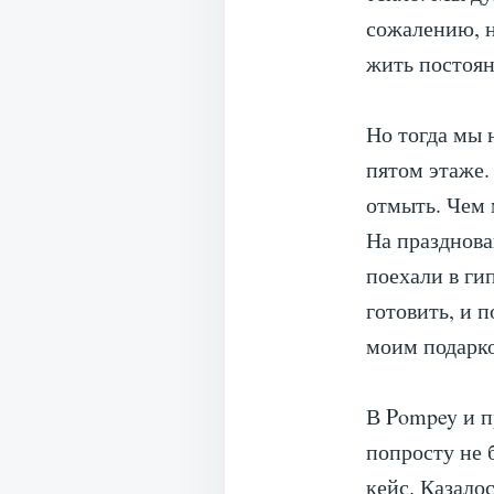
сожалению, 
жить постоян
Но тогда мы 
пятом этаже.
отмыть. Чем 
На празднова
поехали в ги
готовить, и 
моим подарк
В Pompey и п
попросту не 
кейс. Казалос