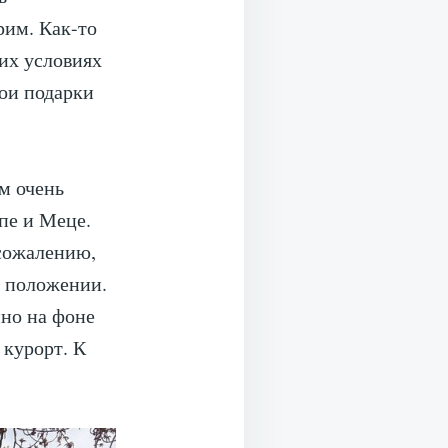
рим. Как-то
ких условиях
вои подарки
ом очень
пе и Меце.
 сожалению,
м положении.
нно на фоне
 курорт. К