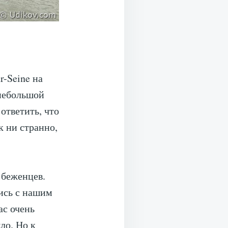
r-Seine на
 небольшой
ответить, что
к ни странно,
 беженцев.
ись с нашим
ас очень
ло. Но к