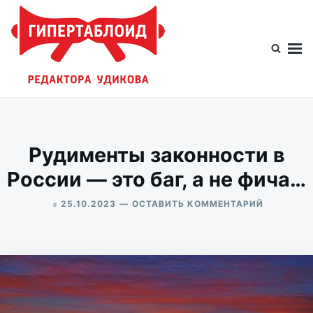
Перейти
Искать:
к
содержимому
Гипертаблоид редактора Удикова
Фотоблог человека мира
Рудименты законности в
России — это баг, а не фича…
в
ДЛЯ
25.10.2023
ОСТАВИТЬ КОММЕНТАРИЙ
РУДИМЕН
ALEKSANDR
ЗАКОННО
UDIKOV
В
РОССИИ
—
ЭТО
БАГ,
А