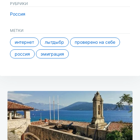
РУБРИКИ
Россия
МЕТКИ
интернет
лытдыбр
проверено на себе
россия
эмиграция
Навигация
по
записям