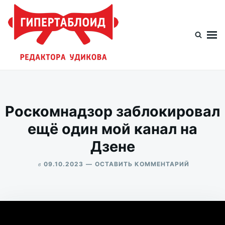
Перейти
Искать:
к
содержимому
Гипертаблоид редактора Удикова
Фотоблог человека мира
Роскомнадзор заблокировал
ещё один мой канал на
Дзене
в
ДЛЯ
09.10.2023
ОСТАВИТЬ КОММЕНТАРИЙ
РОСКОМН
ALEKSANDR
ЗАБЛОКИ
UDIKOV
ЕЩЁ
ОДИН
МОЙ
КАНАЛ