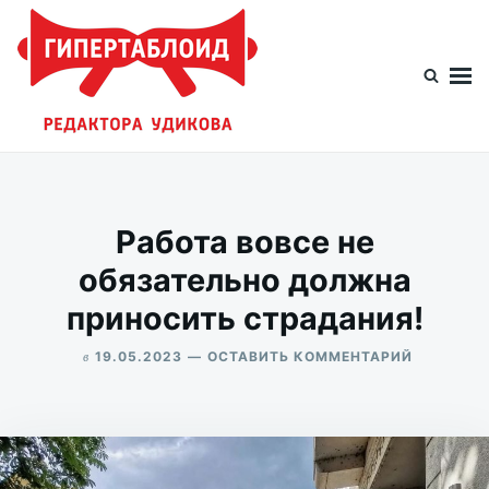
Перейти
Искать:
к
содержимому
Гипертаблоид редактора Удикова
Фотоблог человека мира
Работа вовсе не
обязательно должна
приносить страдания!
в
ДЛЯ
19.05.2023
ОСТАВИТЬ КОММЕНТАРИЙ
РАБОТА
ALEKSANDR
ВОВСЕ
UDIKOV
НЕ
ОБЯЗАТЕ
ДОЛЖНА
ПРИНОСИ