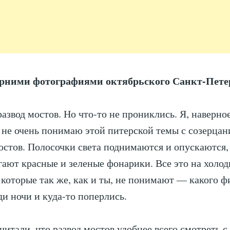
рними фотографиями октябрьского Санкт-Петер
азвод мостов. Но что-то не прониклись. Я, наверное
 не очень понимаю этой питерской темы с созерца
остов. Полосочки света поднимаются и опускаются,
гают красные и зеленые фонарики. Все это на холод
 которые так же, как и ты, не понимают — какого ф
ди ночи и куда-то поперлись.
читали, что развод мостов удобнее всего смотреть 