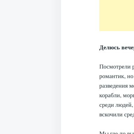
Делюсь вече
Посмотрели р
романтик, но
разведения м
корабли, мор
среди людей,
вскочили сре
Мы где-то вы