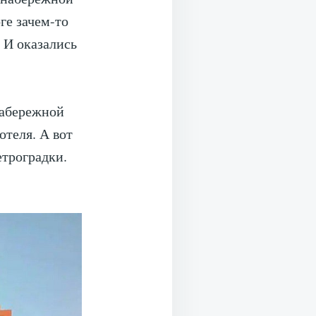
ге зачем-то
 И оказались
набережной
отеля. А вот
етроградки.