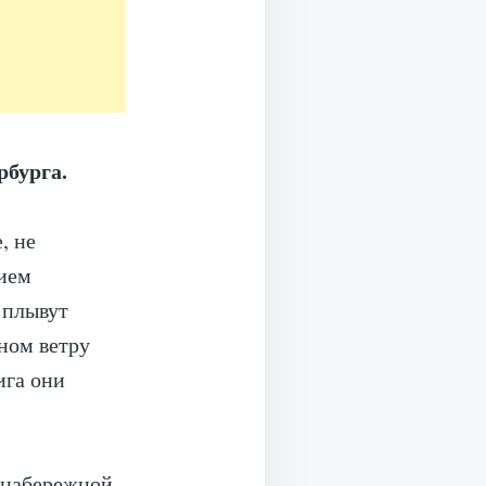
бурга.
, не
нием
 плывут
ном ветру
ига они
с набережной