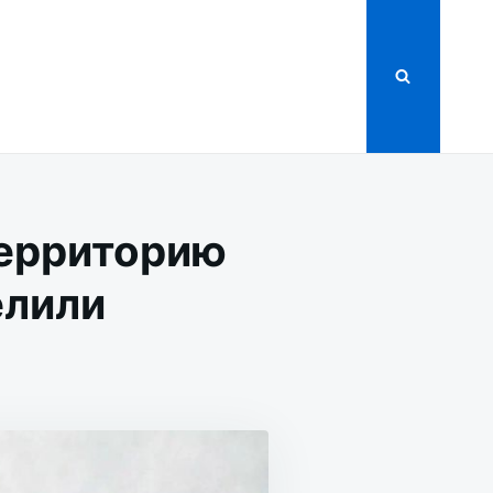
территорию
елили
ИЯ
РИЮ