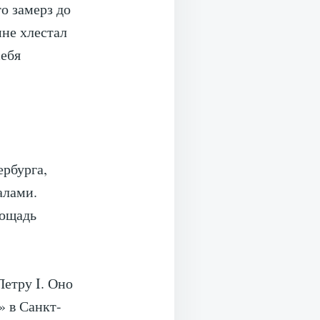
то замерз до
мне хлестал
себя
рбурга,
алами.
лощадь
етру I. Оно
 в Санкт-