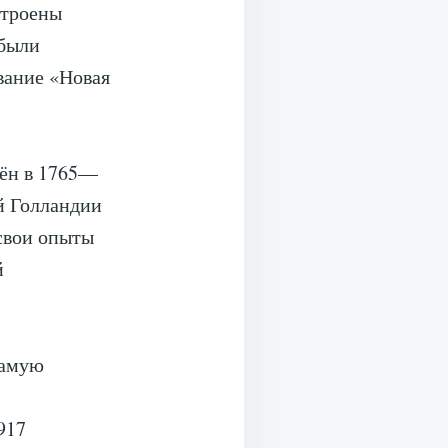
строены
 были
вание «Новая
дён в 1765—
ой Голландии
 свои опыты
й
самую
917