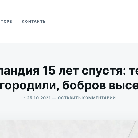
ВТОРЕ
КОНТАКТЫ
ва
ландия 15 лет спустя: 
городили, бобров выс
в
ДЛЯ
25.10.2021
ОСТАВИТЬ КОММЕНТАРИЙ
НОВАЯ
ALEKSANDR
ГОЛЛАНД
UDIKOV
15
ЛЕТ
СПУСТЯ:
ТЕРРИТО