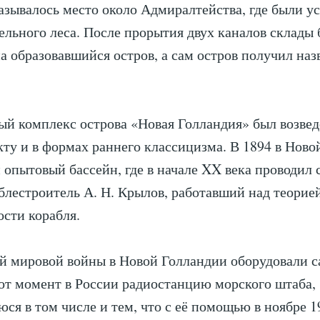
азывалось место около Адмиралтейства, где были у
ельного леса. После прорытия двух каналов склады
а образовавшийся остров, а сам остров получил наз
й комплекс острова «Новая Голландия» был возве
кту и в формах раннего классицизма. В 1894 в Нов
 опытовый бассейн, где в начале XX века проводил
блестроитель А. Н. Крылов, работавший над теорие
сти корабля.
й мировой войны в Новой Голландии оборудовали 
т момент в России радиостанцию морского штаба,
ся в том числе и тем, что с её помощью в ноябре 1