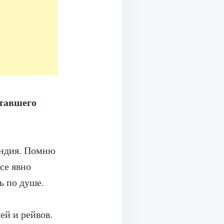
ставшего
андия. Помню
се явно
ь по душе.
ей и рейвов.