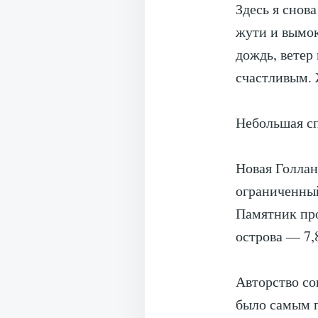
Здесь я снов
жути и вымок
дождь, ветер 
счастливым
Небольшая сп
Новая Голлан
ограниченны
Памятник пр
острова — 7,8
Авторство со
было самым п