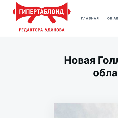
Перейти
Искать:
к
ГЛАВНАЯ
ОБ А
содержимому
Гипертаблоид редактора Удико
Фотоблог человека мира
Новая Гол
обла