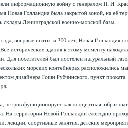
ели информационную войну с генералом П. И. Кра
емя Новая Голландия была закрытой зоной, на её те
ь склады Ленинградской военно-морской базы.
 года, впервые почти за 300 лет, Новая Голландия о
 Все исторические здания к этому моменту находил
и. Для посетителей был постелен натуральный газ
 нескольких морских контейнерах расположились ма
оектом дизайнера Гоши Рубчинского, пункт проката
ря.
, остров функционирует как концертная, образоват
. На территории Новой Голландии ежегодно прохо
и, лекции, спортивные занятия, детские мероприят