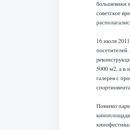
большевики в
советское вр
располагалис
16 июля 2011
посетителей.
реконструкци
5000 м2, а в
галерея с пр
спортинвента
Помимо парка
киноплощадка
кинофестивал