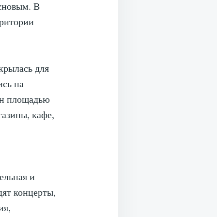
сновым. В
рритории
ткрылась для
ись на
он площадью
газины, кафе,
ельная и
дят концерты,
ия,