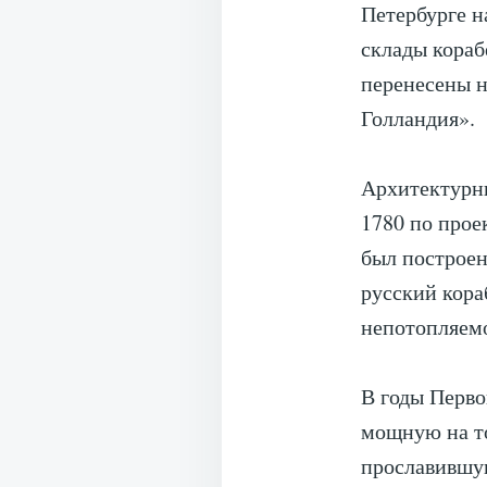
Петербурге н
склады кораб
перенесены н
Голландия».
Архитектурны
1780 по прое
был построен
русский кора
непотопляемо
В годы Перво
мощную на то
прославившую