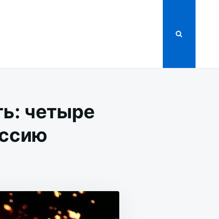
ть: четыре
оссию
Е,
ТЬ: