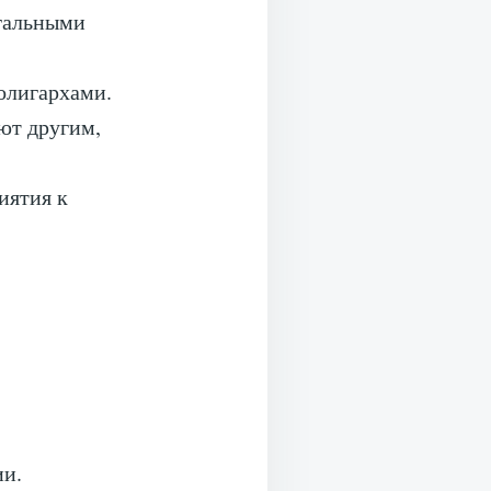
егальными
олигархами.
ют другим,
иятия к
ии.