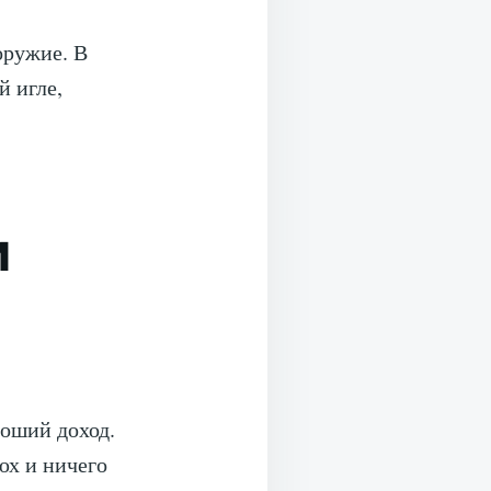
оружие. В
й игле,
и
оший доход.
юх и ничего