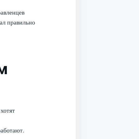
равленцев
вал правильно
м
 хотят
работают.