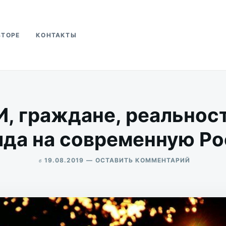
ВТОРЕ
КОНТАКТЫ
ва
, граждане, реальнос
яда на современную Р
в
ДЛЯ
19.08.2019
ОСТАВИТЬ КОММЕНТАРИЙ
ЦАРЬ,
ALEKSANDR
СМИ,
UDIKOV
ГРАЖДАН
РЕАЛЬНОС
ЧЕТЫРЕ
ВЗГЛЯДА