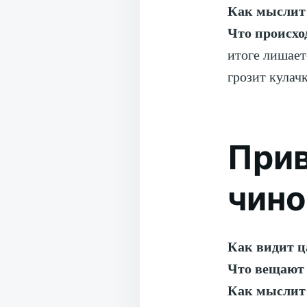
Как мыслит
Что происхо
итоге лишает
грозит кулач
Прив
чин
Как видит 
Что вещают
Как мыслит