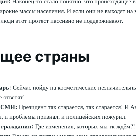
дит:
Наконец-то стало понятно, что происходящее в
ирокие массы населения. И если они не выходят на 
о люди этот протест пассивно не поддерживают.
ущее страны
арь:
Сейчас пойду на косметические незначительны
е ответят!
 СМИ:
Президент так старается, так старается! И А
л, и проблемы признал, и полицейских пожурил.
 гражданин:
Где изменения, которых мы тк ждём?!
дит:
Власть на пустом месте сама спровоцировала п