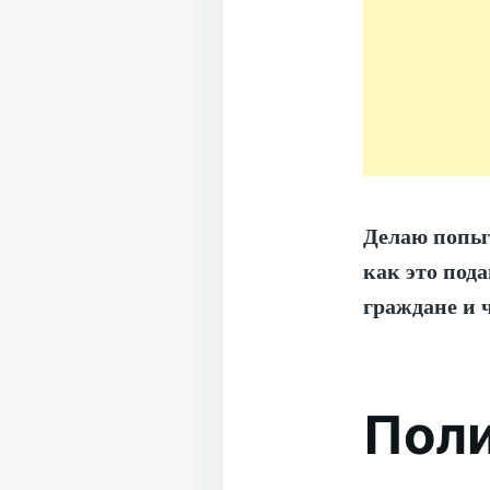
Делаю попыт
как это под
граждане и ч
Поли