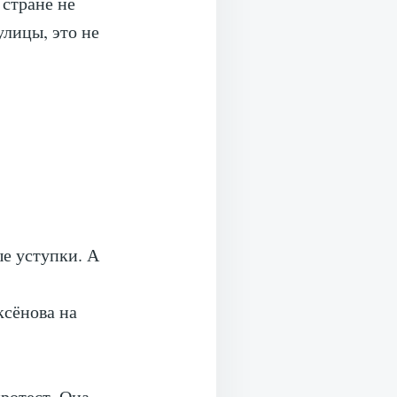
 стране не
улицы, это не
е уступки. А
ксёнова на
ротест. Она