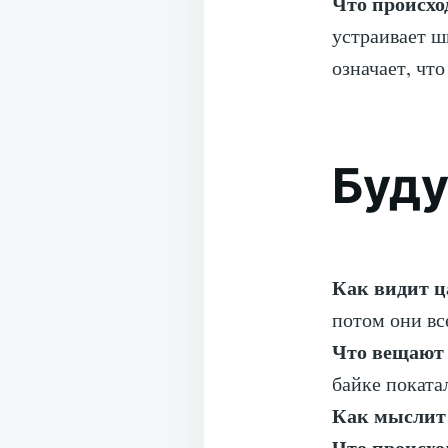
Что происхо
устраивает ш
означает, чт
Буд
Как видит ц
потом они вс
Что вещают
байке поката
Как мыслит
Что происхо