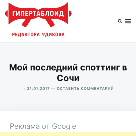
Перейти
Искать:
к
содержимому
Гипертаблоид редактора Удикова
Фотоблог человека мира
Мой последний споттинг в
Сочи
в
ДЛЯ
21.01.2017
ОСТАВИТЬ КОММЕНТАРИЙ
МОЙ
ALEKSANDR
ПОСЛЕДН
UDIKOV
СПОТТИН
В
СОЧИ
Реклама от Google