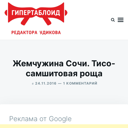
Перейти
Искать:
к
содержимому
Гипертаблоид редактора Удикова
Фотоблог человека мира
Жемчужина Сочи. Тисо-
самшитовая роща
в
К
24.11.2016
1 КОММЕНТАРИЙ
ЗАПИСИ
ALEKSANDR
ЖЕМЧУЖИНА
UDIKOV
СОЧИ.
ТИСО-
САМШИТОВАЯ
РОЩА
Реклама от Google