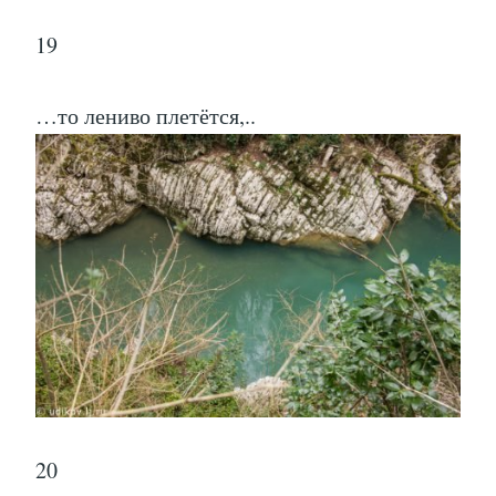
19
…то лениво плетётся,..
20