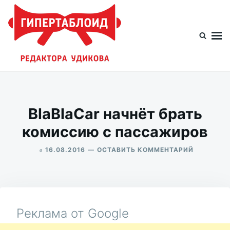
Перейти
Искать:
к
содержимому
Гипертаблоид редактора Удикова
Фотоблог человека мира
BlaBlaCar начнёт брать
комиссию с пассажиров
в
ДЛЯ
16.08.2016
ОСТАВИТЬ КОММЕНТАРИЙ
BLABLAC
ALEKSANDR
НАЧНЁТ
UDIKOV
БРАТЬ
КОМИСС
С
ПАССАЖИ
Реклама от Google