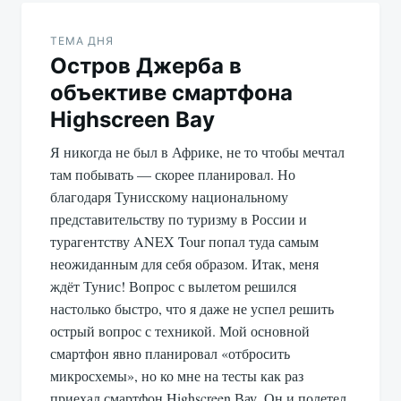
Навигация
по
ТЕМА ДНЯ
Остров Джерба в
записям
объективе смартфона
Highscreen Вау
Я никогда не был в Африке, не то чтобы мечтал
там побывать — скорее планировал. Но
благодаря Тунисскому национальному
представительству по туризму в России и
турагентству ANEX Tour попал туда самым
неожиданным для себя образом. Итак, меня
ждёт Тунис! Вопрос с вылетом решился
настолько быстро, что я даже не успел решить
острый вопрос с техникой. Мой основной
смартфон явно планировал «отбросить
микросхемы», но ко мне на тесты как раз
приехал смартфон Highscreen Вау. Он и полетел