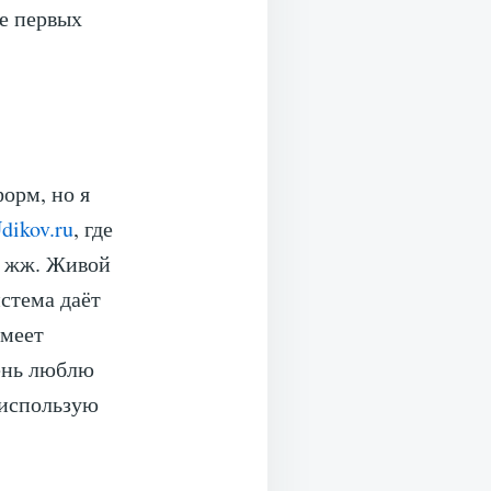
е первых
орм, но я
dikov.ru
, где
в жж. Живой
истема даёт
имеет
чень люблю
 использую