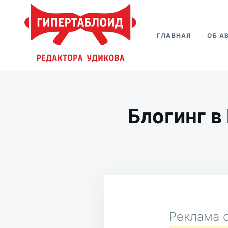
Перейти
Искать:
к
ГЛАВНАЯ
ОБ А
содержимому
Гипертаблоид редактора Удико
Фотоблог человека мира
Блогинг в
Реклама о