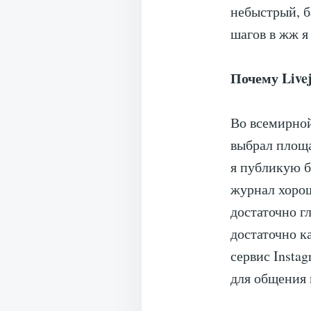
небыстрый, б
шагов в жж я
Почему Live
Во всемирной
выбрал площ
я публикую 
журнал хорош
достаточно г
достаточно к
сервис Insta
для общения 