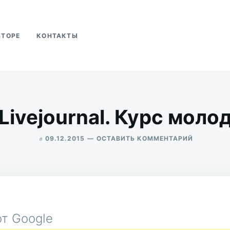
ВТОРЕ
КОНТАКТЫ
ва
 Livejournal. Курс моло
в
ДЛЯ
09.12.2015
ОСТАВИТЬ КОММЕНТАРИЙ
БЛОГИНГ
ALEKSANDR
В
UDIKOV
LIVEJOUR
КУРС
МОЛОДОГ
БОЙЦА
т Google