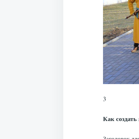
3
Как создать
Заголовок дл