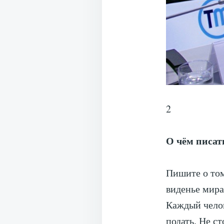
2
О чём писат
Пишите о том
виденье мира
Каждый челов
подать. Не с