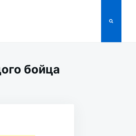
дого бойца
NAL.
О