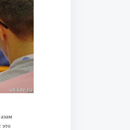
 азам
 это