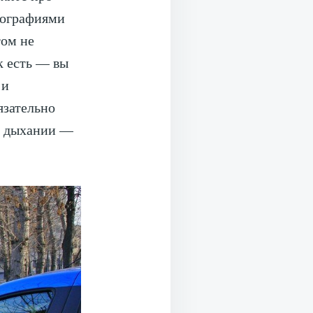
тографиями
том не
к есть — вы
 и
язательно
м дыхании —