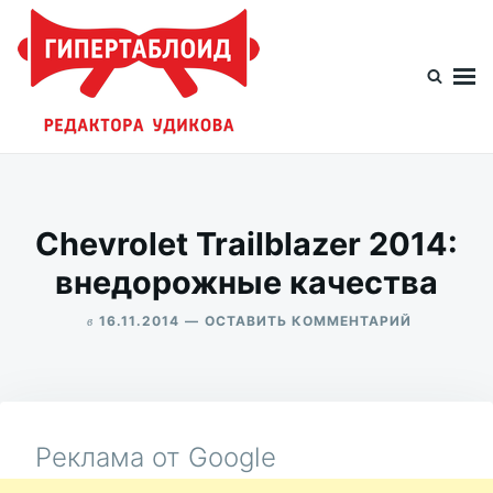
Перейти
Искать:
к
содержимому
Гипертаблоид редактора Удикова
Фотоблог человека мира
Chevrolet Trailblazer 2014:
внедорожные качества
в
ДЛЯ
16.11.2014
ОСТАВИТЬ КОММЕНТАРИЙ
CHEVROLE
ALEKSANDR
TRAILBLA
UDIKOV
2014:
ВНЕДОРО
КАЧЕСТВ
Реклама от Google