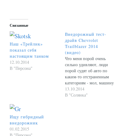
Связанные
Внедорожный тест-
драйв Chevrolet
Наш «Трейлик»
Trailblazer 2014
показал себя
(видео)
настоящим танком
Что меня порой очень
12.10.2014
сильно удивляют, люди
В "Персона"
порой судят об авто по
каким-то отстраненным
категориям - мол, машину
позиционируют как SUV,
13.10.2014
это не внедорожник, а
В "Солянка"
кроссовер, и т.д. Я не
понимаю, какая разница,
к какому классу относится
Ищу гибридный
авто, если оно прет по
внедорожник
грязи как танк!
01.02.2015
Единственное, о чем я
В "Персона"