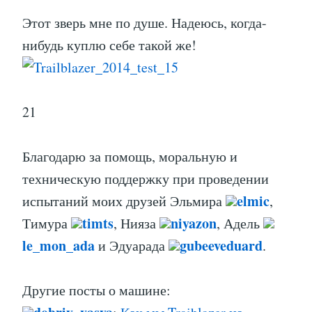
Этот зверь мне по душе. Надеюсь, когда-
нибудь куплю себе такой же!
21
Благодарю за помощь, моральную и
техническую поддержку при проведении
elmic
испытаний моих друзей Эльмира
,
timts
niyazon
Тимура
, Нияза
, Адель
le_mon_ada
gubeeveduard
и Эдуарада
.
Другие посты о машине: