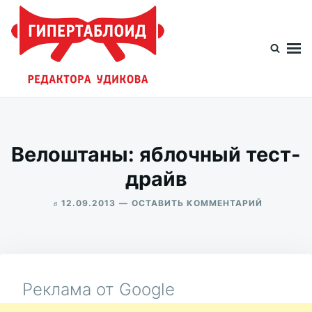
Перейти
Искать:
к
содержимому
Гипертаблоид редактора Удикова
Фотоблог человека мира
Велоштаны: яблочный тест-
драйв
в
ДЛЯ
12.09.2013
ОСТАВИТЬ КОММЕНТАРИЙ
ВЕЛОШТА
ALEKSANDR
ЯБЛОЧНЫ
UDIKOV
ТЕСТ-
ДРАЙВ
Реклама от Google