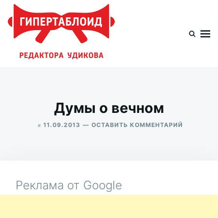
Перейти
Искать:
к
содержимому
Гипертаблоид редактора Удикова
Фотоблог человека мира
Думы о вечном
в
ДЛЯ
11.09.2013
ОСТАВИТЬ КОММЕНТАРИЙ
ДУМЫ
ALEKSANDR
О
UDIKOV
ВЕЧНОМ
Реклама от Google