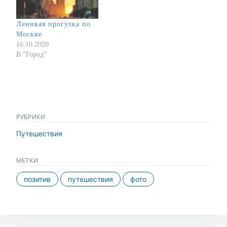
тобой проехали. Но
подобные роликов раньше
Ленивая прогулка по
казались мне…
Москве
16.10.2020
В "Город"
РУБРИКИ
Путешествия
МЕТКИ
позитив
путешествия
фото