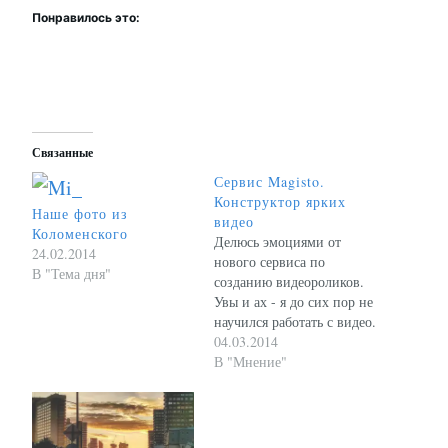
Понравилось это:
Связанные
Сервис Magisto.
Конструктор ярких
Наше фото из
видео
Коломенского
Делюсь эмоциями от
24.02.2014
нового сервиса по
В "Тема дня"
созданию видеороликов.
Увы и ах - я до сих пор не
научился работать с видео.
Ролики не обрабатываю.
04.03.2014
Совсем. Иногда при этом
В "Мнение"
хочется как-то
смонтировать фото и
видеофайлы - так, чтобы
под музыку они все перед