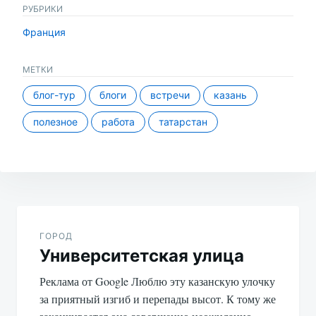
РУБРИКИ
Франция
МЕТКИ
блог-тур
блоги
встречи
казань
полезное
работа
татарстан
Навигация
по
ГОРОД
Университетская улица
записям
Реклама от Google Люблю эту казанскую улочку
за приятный изгиб и перепады высот. К тому же