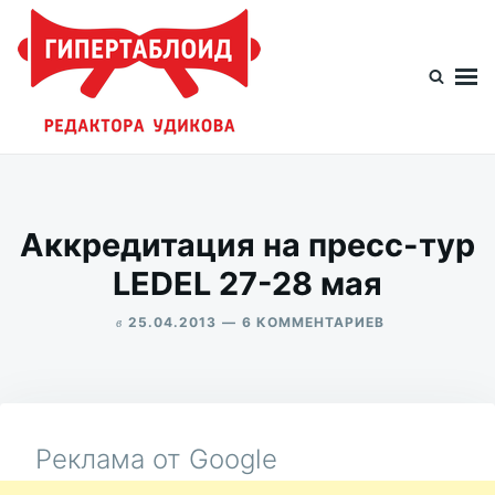
Перейти
Искать:
к
содержимому
Гипертаблоид редактора Удикова
Фотоблог человека мира
Аккредитация на пресс-тур
LEDEL 27-28 мая
в
К
25.04.2013
6 КОММЕНТАРИЕВ
ЗАПИСИ
ALEKSANDR
АККРЕДИТАЦ
UDIKOV
НА
ПРЕСС-
ТУР
LEDEL
Реклама от Google
27-
28